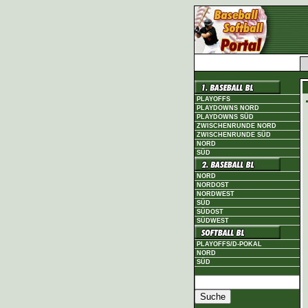
PLAYOFFS
PLAYDOWNS NORD
PLAYDOWNS SÜD
ZWISCHENRUNDE NORD
ZWISCHENRUNDE SÜD
NORD
SÜD
NORD
NORDOST
NORDWEST
SÜD
SÜDOST
SÜDWEST
PLAYOFFS/D-POKAL
NORD
SÜD