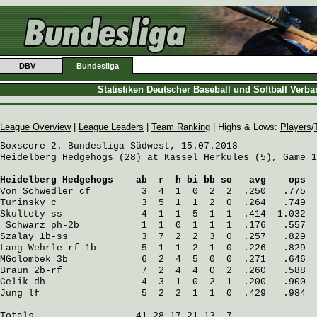
DBV
Bundesliga
Statistiken Deutscher Baseball und Softball Verb
League Overview
|
League Leaders
|
Team Ranking
| Highs & Lows:
Players
/
Boxscore 2. Bundesliga Südwest, 15.07.2018

Heidelberg Hedgehogs (28) at Kassel Herkules (5), Game 1

Heidelberg Hedgehogs
    ab  r  h bi bb so   avg    ops
Von Schwedler
 cf         3  4  1  0  2  2  .250   .775
Turinsky
 c               3  5  1  1  2  0  .264   .749
Skultety
 ss              4  1  1  5  1  1  .414  1.032
Schwarz
 ph-2b           1  1  0  1  1  1  .176   .557
Szalay
 1b-ss             3  7  2  2  3  0  .257   .829
Lang-Wehrle
 rf-1b        5  1  1  2  1  0  .226   .829
MGolombek
 3b             6  2  4  5  0  0  .271   .646
Braun
 2b-rf              7  2  4  4  0  2  .260   .588
Celik
 dh                 4  3  1  0  2  1  .200   .900
Jung
 lf                  5  2  2  1  1  0  .429   .984
Totals                  41 28 17 21 13  7
