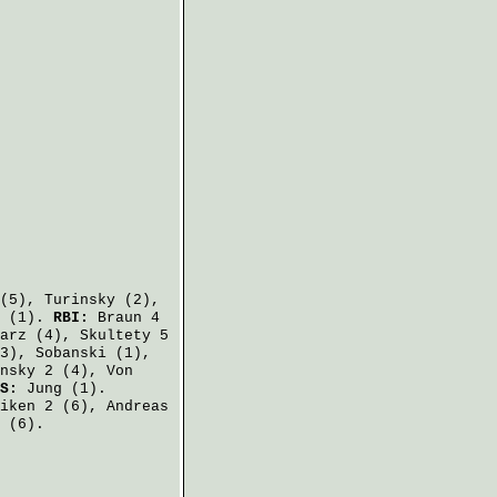
(5),
Turinsky
(2),
(1).
RBI:
Braun
4
arz
(4),
Skultety
5
3),
Sobanski
(1),
nsky
2 (4),
Von
CS:
Jung
(1).
iken
2 (6),
Andreas
 (6).