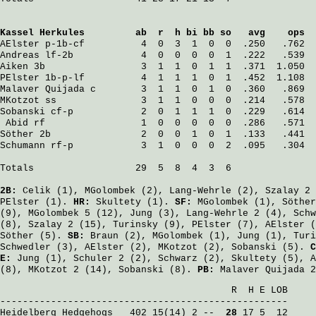
Kassel Herkules
         ab  r  h bi bb so   avg    ops
AElster
 p-1b-cf          4  0  3  1  0  0  .250   .762
Andreas
 lf-2b            4  0  0  0  0  1  .222   .539
Aiken
 3b                 3  1  1  0  1  1  .371  1.050
PElster
 1b-p-lf          4  1  1  1  0  1  .452  1.108
Malaver Quijada
 c        3  1  1  0  1  0  .360   .869
MKotzot
 ss               3  1  1  0  0  0  .214   .578
Sobanski
 cf-p            2  0  1  1  1  0  .229   .614
Abid
 rf                 1  0  0  0  0  0  .286   .571
Söther
 2b                2  0  0  1  0  1  .133   .441
Schumann
 rf-p            3  1  0  0  0  2  .095   .304
Totals                  29  5  8  4  3  6

2B:
Celik
(1),
MGolombek
(2),
Lang-Wehrle
(2),
Szalay
2 
PElster
(1).
HR:
Skultety
(1).
SF:
MGolombek
(1),
Söther
(9),
MGolombek
5 (12),
Jung
(3),
Lang-Wehrle
2 (4),
Schw
(8),
Szalay
2 (15),
Turinsky
(9),
PElster
(7),
AElster
(
Söther
(5).
SB:
Braun
(2),
MGolombek
(1),
Jung
(1),
Turi
Schwedler
(3),
AElster
(2),
MKotzot
(2),
Sobanski
(5).
E:
Jung
(1),
Schuler
2 (2),
Schwarz
(2),
Skultety
(5),
A
(8),
MKotzot
2 (14),
Sobanski
(8).
PB:
Malaver Quijada
2
                                         R  H E LOB

Heidelberg Hedgehogs
   402 15(14) 2 -- 
 28