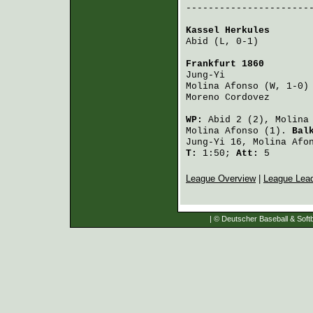
-----------------------
Kassel Herkules
       
Abid
 (L, 0-1)         
Frankfurt 1860
        
Jung-Yi
               
Molina Afonso
 (W, 1-0)
Moreno Cordovez
       
WP:
Abid
2 (2),
Molina
Molina Afonso
(1).
Bal
Jung-Yi
16,
Molina Afo
T:
1:50;
Att:
5
League Overview
|
League Lea
| © Deutscher Baseball & Softb