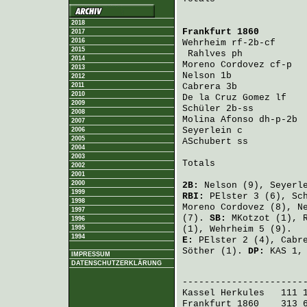
2018
Frankfurt 1860
        
2017
2016
Wehrheim
 rf-2b-cf     
2015
Rahlves
 ph           
2014
Moreno Cordovez
 cf-p  
2013
Nelson
 1b             
2012
2011
Cabrera
 3b            
2010
De la Cruz Gomez
 lf   
2009
Schüler
 2b-ss         
2008
Molina Afonso
 dh-p-2b 
2007
Seyerlein
 c           
2006
2005
ASchubert
 ss          
2004
2003
Totals                 
2002
2001
2000
2B:
Nelson
(9),
Seyerl
1999
RBI:
PElster
3 (6),
Sc
1998
Moreno Cordovez
(8),
N
1997
(7).
SB:
MKotzot
(1),
1996
1995
(1),
Wehrheim
5 (9).
1994
E:
PElster
2 (4),
Cabr
Söther
(1).
DP:
KAS 1, 
IMPRESSUM
DATENSCHUTZERKLÄRUNG
                       
Kassel Herkules
   111 
Frankfurt 1860
    313 