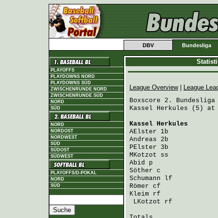
DBV
Bundesliga
Statis
PLAYOFFS
PLAYDOWNS NORD
PLAYDOWNS SÜD
League Overview
|
League Lea
ZWISCHENRUNDE NORD
ZWISCHENRUNDE SÜD
Boxscore 2. Bundesliga 
NORD
Kassel Herkules (5) at 
SÜD
Kassel Herkules
       
NORD
AElster
 1b            
NORDOST
NORDWEST
Andreas
 2b            
SÜD
PElster
 3b            
SÜDOST
MKotzot
 ss            
SÜDWEST
Abid
 p                
Söther
 c              
PLAYOFFS/D-POKAL
Schumann
 lf           
NORD
Römer
 cf              
SÜD
Kleim
 rf              
LKotzot
 rf           
Totals                 