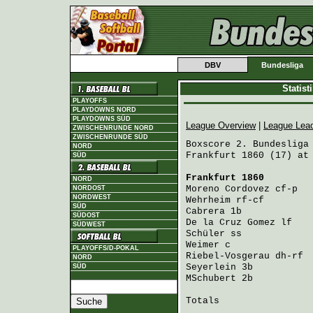
DBV
Bundesliga
Statis
PLAYOFFS
PLAYDOWNS NORD
PLAYDOWNS SÜD
League Overview
|
League Lea
ZWISCHENRUNDE NORD
ZWISCHENRUNDE SÜD
Boxscore 2. Bundesliga 
NORD
Frankfurt 1860 (17) at 
SÜD
Frankfurt 1860
        
NORD
Moreno Cordovez
 cf-p  
NORDOST
NORDWEST
Wehrheim
 rf-cf        
SÜD
Cabrera
 1b            
SÜDOST
De la Cruz Gomez
 lf   
SÜDWEST
Schüler
 ss            
Weimer
 c              
PLAYOFFS/D-POKAL
Riebel-Vosgerau
 dh-rf 
NORD
Seyerlein
 3b          
SÜD
MSchubert
 2b          
Totals                 