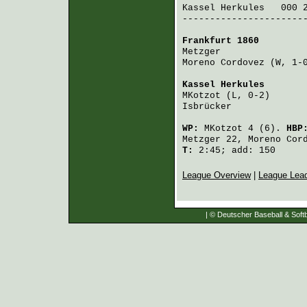
Kassel Herkules
   000 
-----------------------
Frankfurt 1860
        
Metzger
               
Moreno Cordovez
 (W, 1-
Kassel Herkules
       
MKotzot
 (L, 0-2)      
Isbrücker
             
WP:
MKotzot
4 (6).
HBP
Metzger
22,
Moreno Cor
T:
2:45; add: 150
League Overview
|
League Lea
| © Deutscher Baseball & Softb