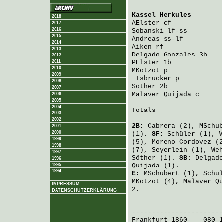
Kassel Herkules
       
2018
AElster
 cf            
2017
2016
Sobanski
 lf-ss        
2015
Andreas
 ss-lf         
2014
Aiken
 rf              
2013
Delgado Gonzales
 3b   
2012
2011
PElster
 1b            
2010
MKotzot
 p             
2009
Isbrücker
 p          
2008
Söther
 2b             
2007
Malaver Quijada
 c     
2006
2005
2004
Totals                 
2003
2002
2B:
Cabrera
(2),
MSchu
2001
2000
(1).
SF:
Schüler
(1),
1999
(5),
Moreno Cordovez
(
1998
(7),
Seyerlein
(1),
We
1997
Söther
(1).
SB:
Delgad
1996
1995
Quijada
(1).
1994
E:
MSchubert
(1),
Schü
MKotzot
(4),
Malaver Q
IMPRESSUM
2.
DATENSCHUTZERKLÄRUNG
                       
Frankfurt 1860
    080 