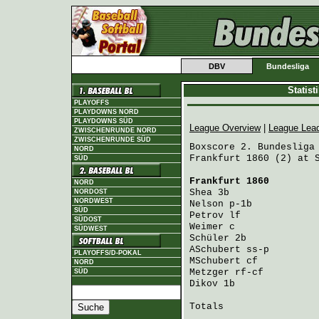
DBV
Bundesliga
Statis
PLAYOFFS
PLAYDOWNS NORD
PLAYDOWNS SÜD
League Overview
|
League Lea
ZWISCHENRUNDE NORD
ZWISCHENRUNDE SÜD
Boxscore 2. Bundesliga 
NORD
Frankfurt 1860 (2) at S
SÜD
Frankfurt 1860
        
NORD
Shea
 3b               
NORDOST
NORDWEST
Nelson
 p-1b           
SÜD
Petrov
 lf             
SÜDOST
Weimer
 c              
SÜDWEST
Schüler
 2b            
ASchubert
 ss-p        
PLAYOFFS/D-POKAL
MSchubert
 cf          
NORD
Metzger
 rf-cf         
SÜD
Dikov
 1b              
Totals                 