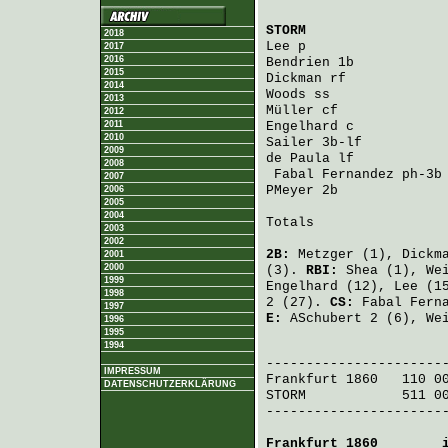
STORM
                 
2018
Lee
 p                 
2017
2016
Bendrien
 1b           
2015
Dickman
 rf            
2014
Woods
 ss              
2013
Müller
 cf             
2012
2011
Engelhard
 c           
2010
Sailer
 3b-lf          
2009
de Paula
 lf           
2008
Fabal Fernandez
 ph-3b
2007
PMeyer
 2b             
2006
2005
2004
Totals                 
2003
2002
2B:
Metzger
(1),
Dickm
2001
2000
(3).
RBI:
Shea
(1),
We
1999
Engelhard
(12),
Lee
(1
1998
2 (27).
CS:
Fabal Fern
1997
E:
ASchubert
2 (6),
We
1996
1995
1994
                       
IMPRESSUM
Frankfurt 1860
   110 0
DATENSCHUTZERKLÄRUNG
STORM
            511 0
-----------------------
Frankfurt 1860
        