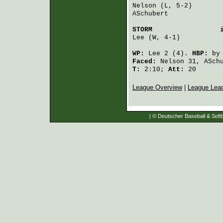
Nelson
 (L, 5-2)       
ASchubert
             
STORM
                 
Lee
 (W, 4-1)          
WP:
Lee
2 (4).
HBP:
b
Faced:
Nelson
31,
ASch
T:
2:10;
Att:
20
League Overview
|
League Lea
| © Deutscher Baseball & Softb