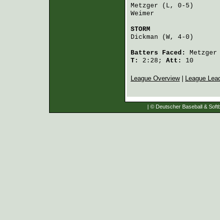
Metzger
 (L, 0-5)      
Weimer
                
STORM
                 
Dickman
 (W, 4-0)      
Batters Faced:
Metzger
T:
2:28;
Att:
10
League Overview
|
League Lea
| © Deutscher Baseball & Softb