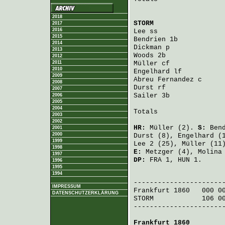
2018
STORM
                 
2017
2016
Lee
 ss                
2015
Bendrien
 1b           
2014
Dickman
 p             
2013
Woods
 2b              
2012
2011
Müller
 cf             
2010
Engelhard
 lf          
2009
Abreu Fernandez
 c     
2008
Durst
 rf              
2007
Sailer
 3b             
2006
2005
2004
Totals                 
2003
2002
HR:
Müller
(2).
S:
Ben
2001
2000
Durst
(8),
Engelhard
(
1999
Lee
2 (25),
Müller
(11
1998
E:
Metzger
(4),
Molina
1997
DP:
FRA 1, HUN 1.
1996
1995
1994
                       
IMPRESSUM
Frankfurt 1860
   000 0
DATENSCHUTZERKLÄRUNG
STORM
            106 0
-----------------------
Frankfurt 1860
        