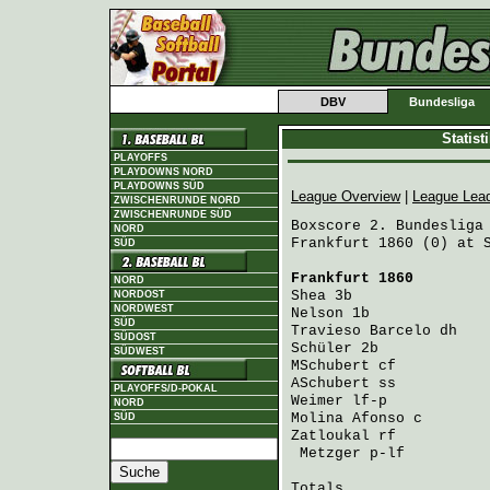
DBV
Bundesliga
Statis
PLAYOFFS
PLAYDOWNS NORD
PLAYDOWNS SÜD
League Overview
|
League Lea
ZWISCHENRUNDE NORD
ZWISCHENRUNDE SÜD
Boxscore 2. Bundesliga 
NORD
Frankfurt 1860 (0) at S
SÜD
Frankfurt 1860
        
NORD
Shea
 3b               
NORDOST
NORDWEST
Nelson
 1b             
SÜD
Travieso Barcelo
 dh   
SÜDOST
Schüler
 2b            
SÜDWEST
MSchubert
 cf          
ASchubert
 ss          
PLAYOFFS/D-POKAL
Weimer
 lf-p           
NORD
Molina Afonso
 c       
SÜD
Zatloukal
 rf          
Metzger
 p-lf         
Totals                 