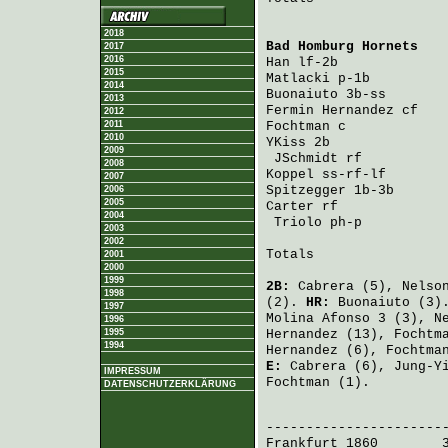
2018
Bad Homburg Hornets
   
2017
2016
Han
 lf-2b             
2015
Matlacki
 p-1b         
2014
Buonaiuto
 3b-ss       
2013
Fermin Hernandez
 cf   
2012
2011
Fochtman
 c            
2010
YKiss
 2b              
2009
JSchmidt
 rf          
2008
Koppel
 ss-rf-lf       
2007
Spitzegger
 1b-3b      
2006
2005
Carter
 rf             
2004
Triolo
 ph-p          
2003
2002
Totals                 
2001
2000
1999
2B:
Cabrera
(5),
Nelso
1998
(2).
HR:
Buonaiuto
(3)
1997
Molina Afonso
3 (3),
N
1996
1995
Hernandez
(13),
Fochtm
1994
Hernandez
(6),
Fochtma
E:
Cabrera
(6),
Jung-Y
IMPRESSUM
Fochtman
(1).
DATENSCHUTZERKLÄRUNG
                       
Frankfurt 1860
        