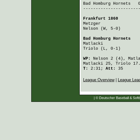
Bad Homburg Hornets
   
-----------------------
Frankfurt 1860
        
Metzger
               
Nelson
 (W, 5-0)       
Bad Homburg Hornets
   
Matlacki
              
Triolo
 (L, 0-1)       
WP:
Nelson
2 (4),
Matl
Matlacki
25,
Triolo
17
T:
2:31;
Att:
35
League Overview
|
League Lea
| © Deutscher Baseball & Softb