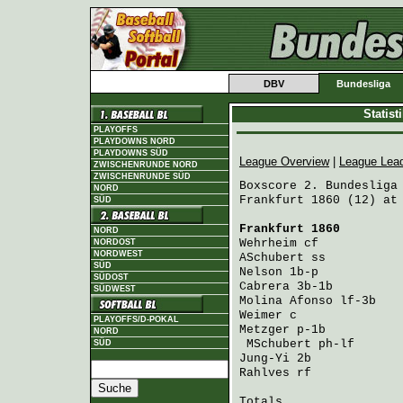
DBV
Bundesliga
Statis
PLAYOFFS
PLAYDOWNS NORD
PLAYDOWNS SÜD
League Overview
|
League Lea
ZWISCHENRUNDE NORD
ZWISCHENRUNDE SÜD
Boxscore 2. Bundesliga 
NORD
Frankfurt 1860 (12) at 
SÜD
Frankfurt 1860
        
NORD
Wehrheim
 cf           
NORDOST
NORDWEST
ASchubert
 ss          
SÜD
Nelson
 1b-p           
SÜDOST
Cabrera
 3b-1b         
SÜDWEST
Molina Afonso
 lf-3b   
Weimer
 c              
PLAYOFFS/D-POKAL
Metzger
 p-1b          
NORD
MSchubert
 ph-lf      
SÜD
Jung-Yi
 2b            
Rahlves
 rf            
Totals                 