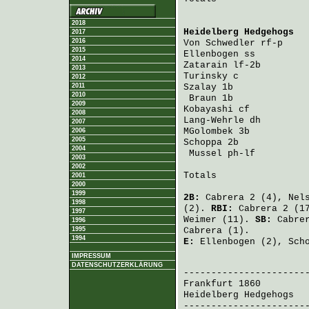
2018
Heidelberg Hedgehogs
  
2017
2016
Von Schwedler
 rf-p    
2015
Ellenbogen
 ss         
2014
Zatarain
 lf-2b        
2013
Turinsky
 c            
2012
2011
Szalay
 1b             
2010
Braun
 1b             
2009
Kobayashi
 cf          
2008
Lang-Wehrle
 dh        
2007
MGolombek
 3b          
2006
2005
Schoppa
 2b            
2004
Mussel
 ph-lf         
2003
2002
Totals                 
2001
2000
1999
2B:
Cabrera
2 (4),
Nel
1998
(2).
RBI:
Cabrera
2 (1
1997
Weimer
(11).
SB:
Cabre
1996
1995
Cabrera
(1).
1994
E:
Ellenbogen
(2),
Sch
IMPRESSUM
                       
DATENSCHUTZERKLÄRUNG
Frankfurt 1860
        
Heidelberg Hedgehogs
  
-----------------------