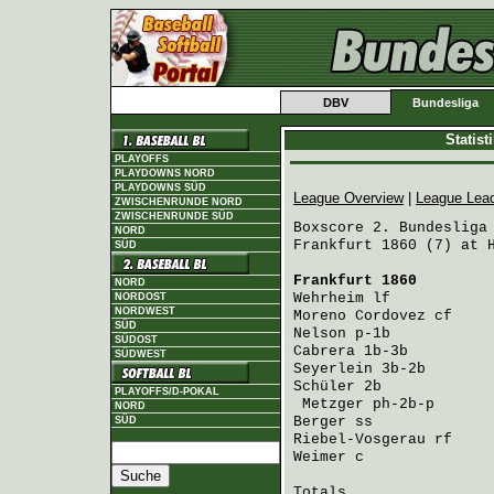
DBV
Bundesliga
Statis
PLAYOFFS
PLAYDOWNS NORD
PLAYDOWNS SÜD
League Overview
|
League Lea
ZWISCHENRUNDE NORD
ZWISCHENRUNDE SÜD
Boxscore 2. Bundesliga 
NORD
Frankfurt 1860 (7) at H
SÜD
Frankfurt 1860
        
NORD
Wehrheim
 lf           
NORDOST
NORDWEST
Moreno Cordovez
 cf    
SÜD
Nelson
 p-1b           
SÜDOST
Cabrera
 1b-3b         
SÜDWEST
Seyerlein
 3b-2b       
Schüler
 2b            
PLAYOFFS/D-POKAL
Metzger
 ph-2b-p      
NORD
Berger
 ss             
SÜD
Riebel-Vosgerau
 rf    
Weimer
 c              
Totals                 