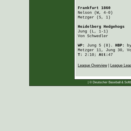
Frankfurt 1860
        
Nelson
 (W, 4-0)       
Metzger
 (S, 1)        
Heidelberg Hedgehogs
  
Jung
 (L, 1-1)         
Von Schwedler
         
WP:
Jung
5 (8).
HBP:
b
Metzger
11,
Jung
30,
V
T:
2:10;
Att:
47
League Overview
|
League Lea
| © Deutscher Baseball & Softb