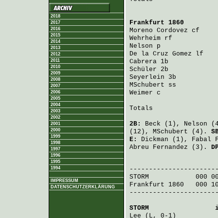
2018
Frankfurt 1860
        
2017
2016
Moreno Cordovez
 cf    
2015
Wehrheim
 rf           
2014
Nelson
 p              
2013
De la Cruz Gomez
 lf   
2012
2011
Cabrera
 1b            
2010
Schüler
 2b            
2009
Seyerlein
 3b          
2008
MSchubert
 ss          
2007
Weimer
 c              
2006
2005
2004
Totals                 
2003
2002
2B:
Beck
(1),
Nelson
(
2001
2000
(12),
MSchubert
(4).
S
1999
E:
Dickman
(1),
Fabal 
1998
Abreu Fernandez
(3).
D
1997
1996
                       
1995
1994
STORM
            000 0
IMPRESSUM
Frankfurt 1860
   000 1
DATENSCHUTZERKLÄRUNG
-----------------------
STORM
                 
Lee
 (L, 0-1)          