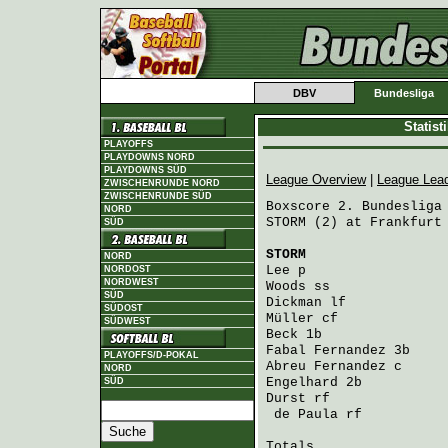
DBV
Bundesliga
Statis
PLAYOFFS
PLAYDOWNS NORD
PLAYDOWNS SÜD
League Overview
|
League Lea
ZWISCHENRUNDE NORD
ZWISCHENRUNDE SÜD
Boxscore 2. Bundesliga 
NORD
STORM (2) at Frankfurt 
SÜD
STORM
                 
NORD
Lee
 p                 
NORDOST
NORDWEST
Woods
 ss              
SÜD
Dickman
 lf            
SÜDOST
Müller
 cf             
SÜDWEST
Beck
 1b               
Fabal Fernandez
 3b    
PLAYOFFS/D-POKAL
Abreu Fernandez
 c     
NORD
Engelhard
 2b          
SÜD
Durst
 rf              
de Paula
 rf          
Totals                 