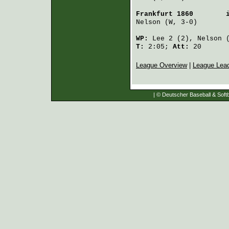
Frankfurt 1860
        
Nelson
 (W, 3-0)       
WP:
Lee
2 (2),
Nelson
(
T:
2:05;
Att:
20
League Overview
|
League Lea
| © Deutscher Baseball & Softb