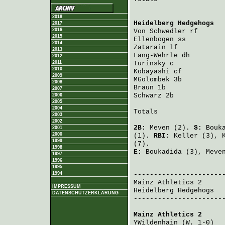
2018
Heidelberg Hedgehogs
  
2017
2016
Von Schwedler
 rf      
2015
Ellenbogen
 ss         
2014
Zatarain
 lf           
2013
Lang-Wehrle
 dh        
2012
2011
Turinsky
 c            
2010
Kobayashi
 cf          
2009
MGolombek
 3b          
2008
Braun
 1b              
2007
Schwarz
 2b            
2006
2005
2004
Totals                 
2003
2002
2B:
Meven
(2).
S:
Bouk
2001
2000
(1).
RBI:
Keller
(3),
1999
(7).
1998
E:
Boukadida
(3),
Meve
1997
1996
                       
1995
1994
Mainz Athletics 2
     
IMPRESSUM
Heidelberg Hedgehogs
  
DATENSCHUTZERKLÄRUNG
-----------------------
Mainz Athletics 2
     
YWildenhain
 (W, 1-0)  