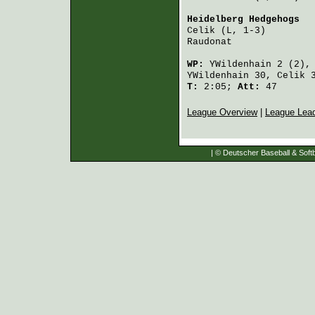
Heidelberg Hedgehogs
  
Celik
 (L, 1-3)        
Raudonat
              
WP:
YWildenhain
2 (2)
YWildenhain
30,
Celik
3
T:
2:05;
Att:
47
League Overview
|
League Lea
| © Deutscher Baseball & Softb