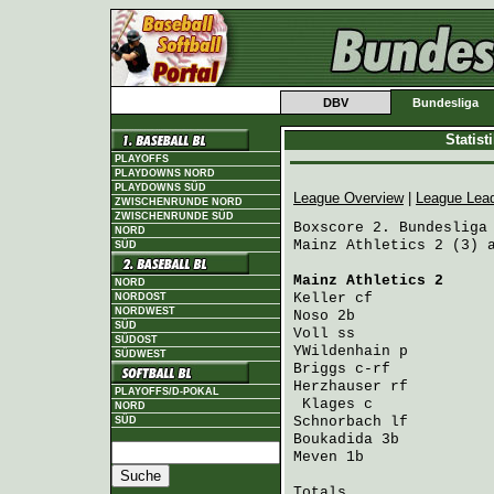
DBV
Bundesliga
Statis
PLAYOFFS
PLAYDOWNS NORD
PLAYDOWNS SÜD
League Overview
|
League Lea
ZWISCHENRUNDE NORD
ZWISCHENRUNDE SÜD
Boxscore 2. Bundesliga 
NORD
Mainz Athletics 2 (3) a
SÜD
Mainz Athletics 2
     
NORD
Keller
 cf             
NORDOST
NORDWEST
Noso
 2b               
SÜD
Voll
 ss               
SÜDOST
YWildenhain
 p         
SÜDWEST
Briggs
 c-rf           
Herzhauser
 rf         
PLAYOFFS/D-POKAL
Klages
 c             
NORD
Schnorbach
 lf         
SÜD
Boukadida
 3b          
Meven
 1b              
Totals                 