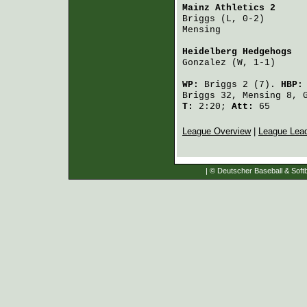
Mainz Athletics 2
     
Briggs
 (L, 0-2)       
Mensing
               
Heidelberg Hedgehogs
  
Gonzalez
 (W, 1-1)     
WP:
Briggs
2 (7).
HBP
Briggs
32,
Mensing
8,
T:
2:20;
Att:
65
League Overview
|
League Lea
| © Deutscher Baseball & Softb