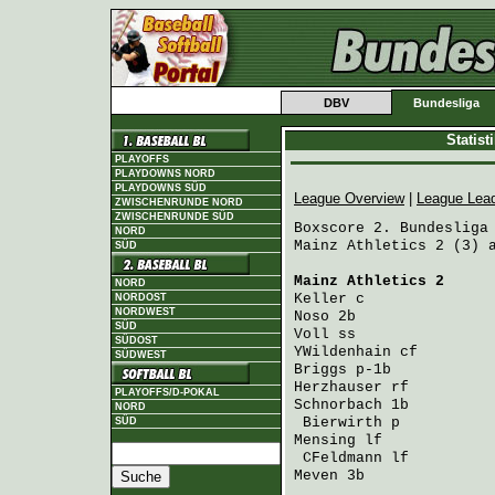
DBV
Bundesliga
Statis
PLAYOFFS
PLAYDOWNS NORD
PLAYDOWNS SÜD
League Overview
|
League Lea
ZWISCHENRUNDE NORD
ZWISCHENRUNDE SÜD
Boxscore 2. Bundesliga 
NORD
Mainz Athletics 2 (3) a
SÜD
Mainz Athletics 2
     
NORD
Keller
 c              
NORDOST
NORDWEST
Noso
 2b               
SÜD
Voll
 ss               
SÜDOST
YWildenhain
 cf        
SÜDWEST
Briggs
 p-1b           
Herzhauser
 rf         
PLAYOFFS/D-POKAL
Schnorbach
 1b         
NORD
Bierwirth
 p          
SÜD
Mensing
 lf            
CFeldmann
 lf         
Meven
 3b              