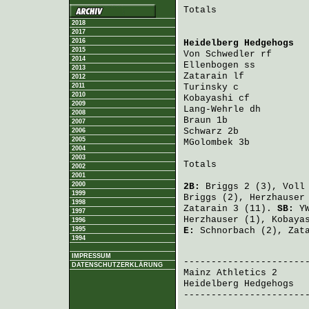
Totals                 
2018
2017
2016
Heidelberg Hedgehogs
  
2015
Von Schwedler
 rf      
2014
Ellenbogen
 ss         
2013
Zatarain
 lf           
2012
2011
Turinsky
 c            
2010
Kobayashi
 cf          
2009
Lang-Wehrle
 dh        
2008
Braun
 1b              
2007
Schwarz
 2b            
2006
2005
MGolombek
 3b          
2004
2003
Totals                 
2002
2001
2000
2B:
Briggs
2 (3),
Voll
1999
Briggs
(2),
Herzhauser
1998
Zatarain
3 (11).
SB:
Y
1997
Herzhauser
(1),
Kobaya
1996
1995
E:
Schnorbach
(2),
Zat
1994
                       
IMPRESSUM
DATENSCHUTZERKLÄRUNG
Mainz Athletics 2
     
Heidelberg Hedgehogs
  
-----------------------