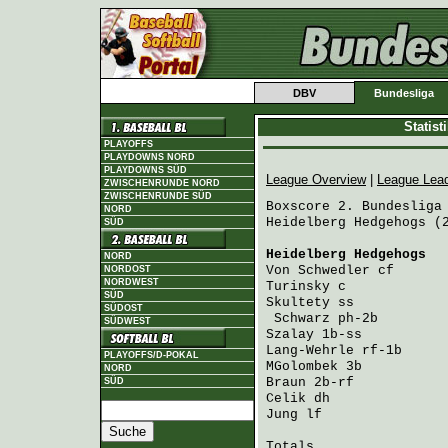
DBV
Bundesliga
Statis
PLAYOFFS
PLAYDOWNS NORD
PLAYDOWNS SÜD
League Overview
|
League Lea
ZWISCHENRUNDE NORD
ZWISCHENRUNDE SÜD
Boxscore 2. Bundesliga 
NORD
Heidelberg Hedgehogs (2
SÜD
Heidelberg Hedgehogs
  
NORD
Von Schwedler
 cf      
NORDOST
NORDWEST
Turinsky
 c            
SÜD
Skultety
 ss           
SÜDOST
Schwarz
 ph-2b        
SÜDWEST
Szalay
 1b-ss          
Lang-Wehrle
 rf-1b     
PLAYOFFS/D-POKAL
MGolombek
 3b          
NORD
Braun
 2b-rf           
SÜD
Celik
 dh              
Jung
 lf               
Totals                 