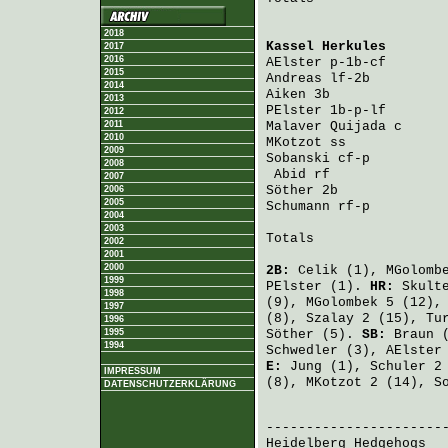
2018
Kassel Herkules
       
2017
2016
AElster
 p-1b-cf       
2015
Andreas
 lf-2b         
2014
Aiken
 3b              
2013
PElster
 1b-p-lf       
2012
2011
Malaver Quijada
 c     
2010
MKotzot
 ss            
2009
Sobanski
 cf-p         
2008
Abid
 rf              
2007
Söther
 2b             
2006
2005
Schumann
 rf-p         
2004
2003
Totals                 
2002
2001
2000
2B:
Celik
(1),
MGolomb
1999
PElster
(1).
HR:
Skult
1998
(9),
MGolombek
5 (12)
1997
(8),
Szalay
2 (15),
Tu
1996
1995
Söther
(5).
SB:
Braun
(
1994
Schwedler
(3),
AElster
E:
Jung
(1),
Schuler
2 
IMPRESSUM
(8),
MKotzot
2 (14),
S
DATENSCHUTZERKLÄRUNG
                       
Heidelberg Hedgehogs
  