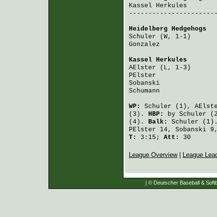
Kassel Herkules
       
-----------------------
Heidelberg Hedgehogs
  
Schuler
 (W, 1-1)      
Gonzalez
              
Kassel Herkules
       
AElster
 (L, 1-3)      
PElster
               
Sobanski
              
Schumann
              
WP:
Schuler
(1),
AElst
(3).
HBP:
by
Schuler
(2
(4).
Balk:
Schuler
(1)
PElster
14,
Sobanski
9
T:
3:15;
Att:
30
League Overview
|
League Lea
| © Deutscher Baseball & Softb