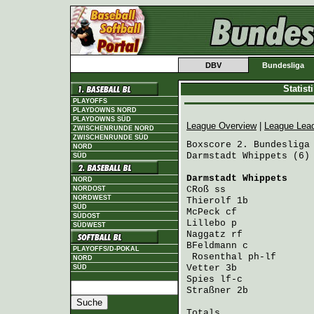
DBV
Bundesliga
Statis
PLAYOFFS
PLAYDOWNS NORD
PLAYDOWNS SÜD
League Overview
|
League Lea
ZWISCHENRUNDE NORD
ZWISCHENRUNDE SÜD
Boxscore 2. Bundesliga 
NORD
Darmstadt Whippets (6) 
SÜD
Darmstadt Whippets
    
NORD
CRoß
 ss               
NORDOST
NORDWEST
Thierolf
 1b           
SÜD
McPeck
 cf             
SÜDOST
Lillebo
 p             
SÜDWEST
Naggatz
 rf            
BFeldmann
 c           
PLAYOFFS/D-POKAL
Rosenthal
 ph-lf      
NORD
Vetter
 3b             
SÜD
Spies
 lf-c            
Straßner
 2b           
Totals                 