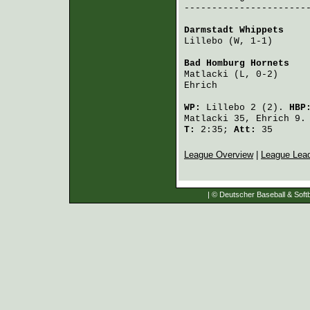
-----------------------
Darmstadt Whippets
    
Lillebo
 (W, 1-1)      
Bad Homburg Hornets
   
Matlacki
 (L, 0-2)     
Ehrich
                
WP:
Lillebo
2 (2).
HBP
Matlacki
35,
Ehrich
9.
T:
2:35;
Att:
35
League Overview
|
League Lea
| © Deutscher Baseball & Softb