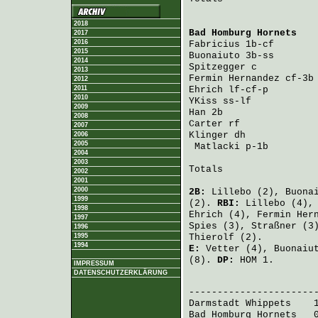
2018
Bad Homburg Hornets
   
2017
2016
Fabricius
 1b-cf       
2015
Buonaiuto
 3b-ss       
2014
Spitzegger
 c          
2013
Fermin Hernandez
 cf-3b
2012
2011
Ehrich
 lf-cf-p        
2010
YKiss
 ss-lf           
2009
Han
 2b                
2008
Carter
 rf             
2007
Klinger
 dh            
2006
2005
Matlacki
 p-1b        
2004
2003
Totals                 
2002
2001
2000
2B:
Lillebo
(2),
Buona
1999
(2).
RBI:
Lillebo
(4)
1998
Ehrich
(4),
Fermin Her
1997
Spies
(3),
Straßner
(3
1996
1995
Thierolf
(2).
1994
E:
Vetter
(4),
Buonaiu
(8).
DP:
HOM 1.
IMPRESSUM
DATENSCHUTZERKLÄRUNG
                       
Darmstadt Whippets
    
Bad Homburg Hornets
   