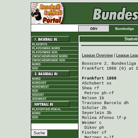
DBV
Bundesliga
Statis
PLAYOFFS
PLAYDOWNS NORD
PLAYDOWNS SÜD
League Overview
|
League Lea
ZWISCHENRUNDE NORD
ZWISCHENRUNDE SÜD
Boxscore 2. Bundesliga 
NORD
Frankfurt 1860 (0) at D
SÜD
Frankfurt 1860
        
NORD
ASchubert
 ss          
NORDOST
NORDWEST
Shea
 rf               
SÜD
Petrov
 ph-rf         
SÜDOST
Nelson
 1b             
SÜDWEST
Travieso Barcelo
 dh   
Schüler
 2b            
PLAYOFFS/D-POKAL
Seyerlein
 3b          
NORD
Molina Afonso
 lf-p    
SÜD
Weimer
 c              
Dikov
 ph             
Fischer
 cf            
Metzger
 p-lf         