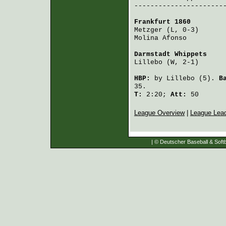
-----------------------
Frankfurt 1860
        
Metzger
 (L, 0-3)      
Molina Afonso
         
Darmstadt Whippets
    
Lillebo
 (W, 2-1)      
HBP:
by
Lillebo
(5).
B
35.
T:
2:20;
Att:
50
League Overview
|
League Lea
| © Deutscher Baseball & Softb