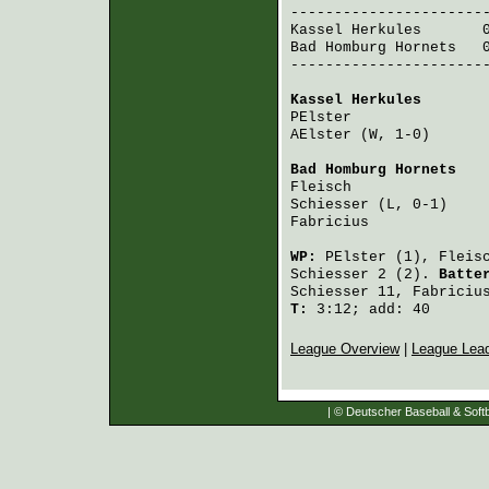
Kassel Herkules
       
Bad Homburg Hornets
   
-----------------------
Kassel Herkules
       
PElster
               
AElster
 (W, 1-0)      
Bad Homburg Hornets
   
Fleisch
               
Schiesser
 (L, 0-1)    
Fabricius
             
WP:
PElster
(1),
Fleis
Schiesser
2 (2).
Batte
Schiesser
11,
Fabriciu
T:
3:12; add: 40
League Overview
|
League Lea
| © Deutscher Baseball & Softb