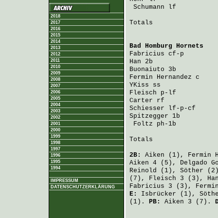
Schumann
 lf          
2018
Totals                 
2017
2016
2015
2014
Bad Homburg Hornets
   
2013
Fabricius
 cf-p        
2012
2011
Han
 2b                
2010
Buonaiuto
 3b          
2009
Fermin Hernandez
 c    
2008
YKiss
 ss              
2007
Fleisch
 p-lf          
2006
2005
Carter
 rf             
2004
Schiesser
 lf-p-cf     
2003
Spitzegger
 1b         
2002
Foltz
 ph-1b          
2001
2000
1999
Totals                 
1998
1997
2B:
Aiken
(1),
Fermin 
1996
1995
Aiken
4 (5),
Delgado G
1994
Reinold
(1),
Söther
(2
(7),
Fleisch
3 (3),
Ha
IMPRESSUM
Fabricius
3 (3),
Fermi
DATENSCHUTZERKLÄRUNG
E:
Isbrücker
(1),
Söth
(1).
PB:
Aiken
3 (7).
                       