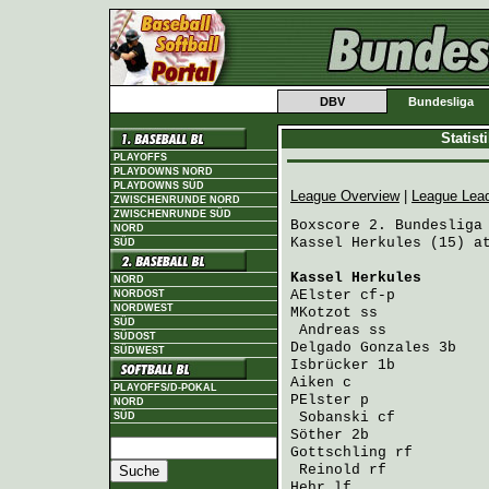
DBV
Bundesliga
Statis
PLAYOFFS
PLAYDOWNS NORD
PLAYDOWNS SÜD
League Overview
|
League Lea
ZWISCHENRUNDE NORD
ZWISCHENRUNDE SÜD
Boxscore 2. Bundesliga 
NORD
Kassel Herkules (15) at
SÜD
Kassel Herkules
       
NORD
AElster
 cf-p          
NORDOST
NORDWEST
MKotzot
 ss            
SÜD
Andreas
 ss           
SÜDOST
Delgado Gonzales
 3b   
SÜDWEST
Isbrücker
 1b          
Aiken
 c               
PLAYOFFS/D-POKAL
PElster
 p             
NORD
Sobanski
 cf          
SÜD
Söther
 2b             
Gottschling
 rf        
Reinold
 rf           
Hehr
 lf               