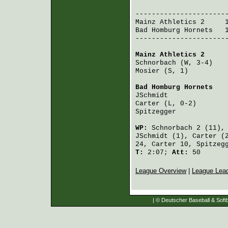
                       
Mainz Athletics 2
     
Bad Homburg Hornets
   
-----------------------
Mainz Athletics 2
     
Schnorbach
 (W, 3-4)   
Mosier
 (S, 1)         
Bad Homburg Hornets
   
JSchmidt
              
Carter
 (L, 0-2)       
Spitzegger
            
WP:
Schnorbach
2 (11)
JSchmidt
(1),
Carter
(
24,
Carter
10,
Spitzeg
T:
2:07;
Att:
50
League Overview
|
League Lea
| © Deutscher Baseball & Softb