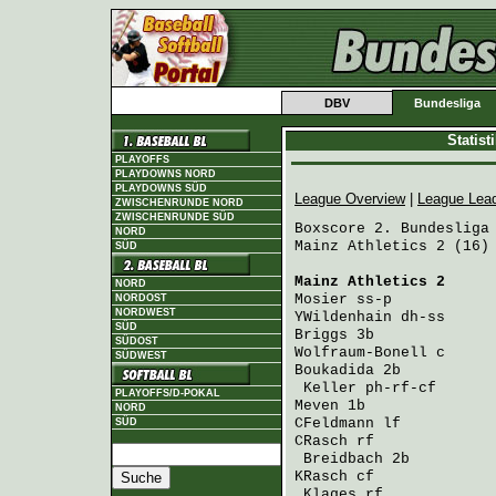
DBV
Bundesliga
Statis
PLAYOFFS
PLAYDOWNS NORD
PLAYDOWNS SÜD
League Overview
|
League Lea
ZWISCHENRUNDE NORD
ZWISCHENRUNDE SÜD
Boxscore 2. Bundesliga 
NORD
Mainz Athletics 2 (16) 
SÜD
Mainz Athletics 2
     
NORD
Mosier
 ss-p           
NORDOST
NORDWEST
YWildenhain
 dh-ss     
SÜD
Briggs
 3b             
SÜDOST
Wolfraum-Bonell
 c     
SÜDWEST
Boukadida
 2b          
Keller
 ph-rf-cf      
PLAYOFFS/D-POKAL
Meven
 1b              
NORD
CFeldmann
 lf          
SÜD
CRasch
 rf             
Breidbach
 2b         
KRasch
 cf             
Klages
 rf            