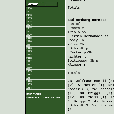
Totals                 
2018
2017
2016
2015
Bad Homburg Hornets
   
2014
Han
 cf                
2013
Jennen
 c              
2012
2011
Triolo
 ss             
2010
Fermin Hernandez
 ss  
2009
Posey
 1b              
2008
YKiss
 2b              
2007
JSchmidt
 p            
2006
2005
Carter
 p-3b          
2004
Richter
 lf            
2003
Spitzegger
 3b-p       
2002
Klinger
 rf            
2001
2000
1999
Totals                 
1998
1997
2B:
Wolfraum-Bonell
(3
1996
1995
(2).
S:
Mosier
(1).
RB
1994
Mosier
(1),
YWildenhai
(11).
SB:
Briggs
3 (7)
IMPRESSUM
(12).
CS:
YKiss
(1),
T
DATENSCHUTZERKLÄRUNG
E:
Briggs
2 (4),
Mosie
JSchmidt
3 (5),
Spitze
(1).