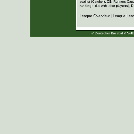
against (Catcher);
CS:
Runners Caugh
ranking
t: tied with other player(s); 
League Overview
|
League Lea
| © Deutscher Baseball & Softb