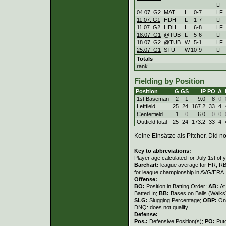
LF
04.07. G2
MAT
L
0
-
7
LF
11.07. G1
HDH
L
1
-
7
LF
11.07. G2
HDH
L
6
-
8
LF
18.07. G1
@TUB
L
5
-
6
LF
18.07. G2
@TUB
W
5
-
1
LF
25.07. G1
STU
W
10
-
9
LF
Totals
rank
Fielding by Position
Position
G
GS
IP
PO
A
1st Baseman
2
1
9.0
8
0
Leftfield
25
24
167.2
33
4
Centerfield
1
0
6.0
0
0
Outfield total
25
24
173.2
33
4
Keine Einsätze als Pitcher. Did not
Key to abbreviations:
Player age calculated for July 1st of 
Barchart:
league average for HR, RBI,
for league championship in AVG/ERA
Offense:
BO:
Position in Batting Order;
AB:
At
Batted In;
BB:
Bases on Balls (Walks
SLG:
Slugging Percentage;
OBP:
On
DNQ: does not qualify
Defense:
Pos.:
Defensive Position(s);
PO:
Put