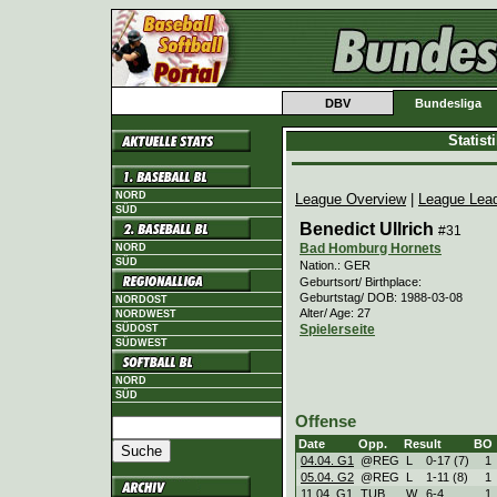
DBV
Bundesliga
Statis
NORD
League Overview
|
League Lea
SÜD
Benedict Ullrich
#31
Bad Homburg Hornets
NORD
SÜD
Nation.: GER
Geburtsort/ Birthplace:
Geburtstag/ DOB: 1988-03-08
NORDOST
Alter/ Age: 27
NORDWEST
Spielerseite
SÜDOST
SÜDWEST
NORD
SÜD
Offense
Date
Opp.
Result
BO
04.04. G1
@REG
L
0
-
17 (7)
1
05.04. G2
@REG
L
1
-
11 (8)
1
11.04. G1
TUB
W
6
-
4
1