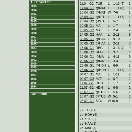
ALLE SPIELER
11.04. G2
TUB
L
1
-
13 (7)
1
2015
17.04. G1
@MAT
L
1
-
11 (8)
1
2014
18.04. G2
@MAT
W
7
-
6
1
2013
25.04. G1
@STU
L
1
-
11 (7)
1
2012
25.04. G2
@STU
L
5
-
7
1
2015
10.05. G1
MAI
L
1
-
7
8
2010
2009
10.05. G2
MAI
L
2
-
4
7
2008
14.05. G2
HAA
L
2
-
11
9
2007
30.05. G1
@HAA
L
9
-
10
6
2006
30.05. G2
@HAA
L
2
-
11
6
2005
13.06. G1
REG
L
3
-
13 (7)
9
2004
13.06. G2
REG
L
3
-
7
1
2003
2002
19.06. G1
@MAI
L
4
-
11
9
2001
20.06. G2
@MAI
L
3
-
4
6
2000
28.06. G1
@HDH
L
6
-
9
2
1999
28.06. G2
@HDH
L
1
-
11 (7)
2
1998
04.07. G1
MAT
L
1
-
11
2
1997
04.07. G2
MAT
L
0
-
7
2
1996
11.07. G1
HDH
L
1
-
7
2
1995
1994
11.07. G2
HDH
L
6
-
8
2
18.07. G1
@TUB
L
5
-
6
2
IMPRESSUM
18.07. G2
@TUB
W
5
-
1
2
25.07. G1
STU
W
10
-
9
2
vs. TUB (4)
vs. HDH (4)
vs. STU (3)
vs. HAA (3)
vs. MAT (4)