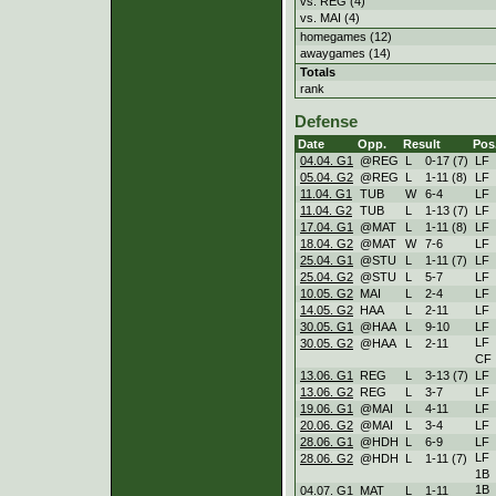
vs. REG (4)
vs. MAI (4)
homegames (12)
awaygames (14)
Totals
rank
Defense
Date
Opp.
Result
Pos
04.04. G1
@REG
L
0
-
17 (7)
LF
05.04. G2
@REG
L
1
-
11 (8)
LF
11.04. G1
TUB
W
6
-
4
LF
11.04. G2
TUB
L
1
-
13 (7)
LF
17.04. G1
@MAT
L
1
-
11 (8)
LF
18.04. G2
@MAT
W
7
-
6
LF
25.04. G1
@STU
L
1
-
11 (7)
LF
25.04. G2
@STU
L
5
-
7
LF
10.05. G2
MAI
L
2
-
4
LF
14.05. G2
HAA
L
2
-
11
LF
30.05. G1
@HAA
L
9
-
10
LF
LF
30.05. G2
@HAA
L
2
-
11
CF
13.06. G1
REG
L
3
-
13 (7)
LF
13.06. G2
REG
L
3
-
7
LF
19.06. G1
@MAI
L
4
-
11
LF
20.06. G2
@MAI
L
3
-
4
LF
28.06. G1
@HDH
L
6
-
9
LF
LF
28.06. G2
@HDH
L
1
-
11 (7)
1B
1B
04.07. G1
MAT
L
1
-
11