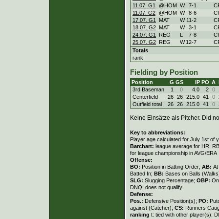
11.07. G1
@HOM
W
7
-
1
C
11.07. G2
@HOM
W
8
-
6
C
17.07. G1
MAT
W
11
-
2
C
18.07. G2
MAT
W
3
-
1
C
24.07. G1
REG
L
7
-
8
C
25.07. G2
REG
W
12
-
7
C
Totals
rank
Fielding by Position
Position
G
GS
IP
PO
A
3rd Baseman
1
0
4.0
2
0
Centerfield
26
26
215.0
41
0
Outfield total
26
26
215.0
41
0
Keine Einsätze als Pitcher. Did not
Key to abbreviations:
Player age calculated for July 1st of 
Barchart:
league average for HR, RBI,
for league championship in AVG/ERA
Offense:
BO:
Position in Batting Order;
AB:
At
Batted In;
BB:
Bases on Balls (Walks
SLG:
Slugging Percentage;
OBP:
On
DNQ: does not qualify
Defense:
Pos.:
Defensive Position(s);
PO:
Put
against (Catcher);
CS:
Runners Caugh
ranking
t: tied with other player(s); 