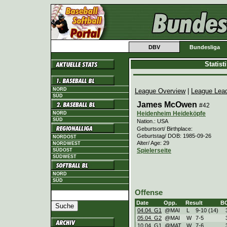
DBV
Bundesliga
Statis
NORD
League Overview
|
League Lea
SÜD
James McOwen
#42
Heidenheim Heideköpfe
NORD
SÜD
Nation.: USA
Geburtsort/ Birthplace:
Geburtstag/ DOB: 1985-09-26
NORDOST
Alter/ Age: 29
NORDWEST
Spielerseite
SÜDOST
SÜDWEST
NORD
SÜD
Offense
Date
Opp.
Result
B
04.04. G1
@MAI
L
9
-
10 (14)
05.04. G2
@MAI
W
7
-
5
10.04. G1
@MAT
W
7
-
6