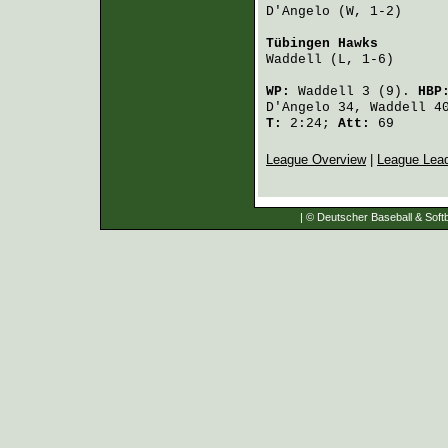
D'Angelo
 (W, 1-2)     
Tübingen Hawks
        
Waddell
 (L, 1-6)      
WP:
Waddell
3 (9).
HBP
D'Angelo
34,
Waddell
40
T:
2:24;
Att:
69
League Overview
|
League Lea
| © Deutscher Baseball & Softb