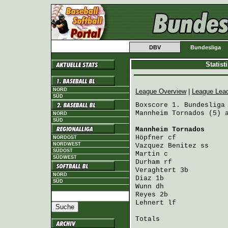
DBV
Bundesliga
Statis
NORD
League Overview
|
League Lea
SÜD
Boxscore 1. Bundesliga 
Mannheim Tornados (5) a
NORD
SÜD
Mannheim Tornados
     
Höpfner
 cf            
NORDOST
NORDWEST
Vazquez Benitez
 ss    
SÜDOST
Martin
 c              
SÜDWEST
Durham
 rf             
Veraghtert
 3b         
NORD
Diaz
 1b               
SÜD
Wunn
 dh               
Reyes
 2b              
Lehnert
 lf            
Totals                 