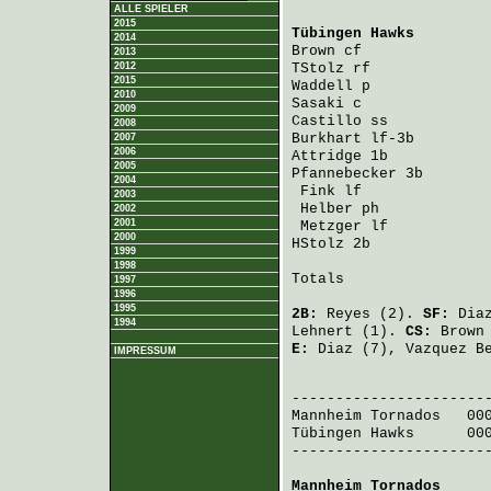
ALLE SPIELER
2015
Tübingen Hawks
        
2014
Brown
 cf              
2013
2012
TStolz
 rf             
2015
Waddell
 p             
2010
Sasaki
 c              
2009
Castillo
 ss           
2008
Burkhart
 lf-3b        
2007
2006
Attridge
 1b           
2005
Pfannebecker
 3b       
2004
Fink
 lf              
2003
Helber
 ph            
2002
2001
Metzger
 lf           
2000
HStolz
 2b             
1999
1998
Totals                 
1997
1996
1995
2B:
Reyes
(2).
SF:
Dia
1994
Lehnert
(1).
CS:
Brown
E:
Diaz
(7),
Vazquez B
IMPRESSUM
                       
Mannheim Tornados
   00
Tübingen Hawks
      00
-----------------------
Mannheim Tornados
     