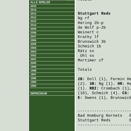
ALLE SPIELER
2015
2014
Stuttgart Reds
        
2013
2012
Ng
 rf                 
2015
Hering
 2b-p           
2010
de Wolf
 p-2b          
2009
Weinert
 c             
2008
Kratky
 lf             
2007
2006
Brunswick
 3b          
2005
Schmich
 1b            
2004
Rätz
 ss               
2003
Uhl
 ss               
2002
2001
Mortimer
 cf           
2000
1999
Totals                 
1998
1997
1996
2B:
Doll
(1),
Fermin H
1995
(2).
3B:
Ng
(1).
HR:
H
1994
(1).
RBI:
Crombach
(1)
(10),
Schmich
(4).
CS
IMPRESSUM
E:
Owens
(1),
Brunswic
                       
Bad Homburg Hornets
   
Stuttgart Reds
        
-----------------------