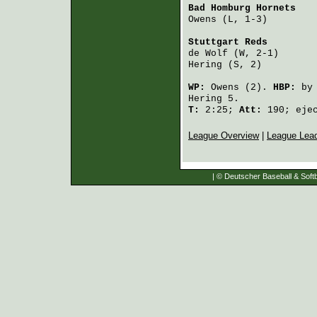
Bad Homburg Hornets
   
Owens
 (L, 1-3)        
Stuttgart Reds
        
de Wolf
 (W, 2-1)      
Hering
 (S, 2)         
WP:
Owens
(2).
HBP:
b
Hering
5.
T:
2:25;
Att:
190; ejec
League Overview
|
League Lea
| © Deutscher Baseball & Softb