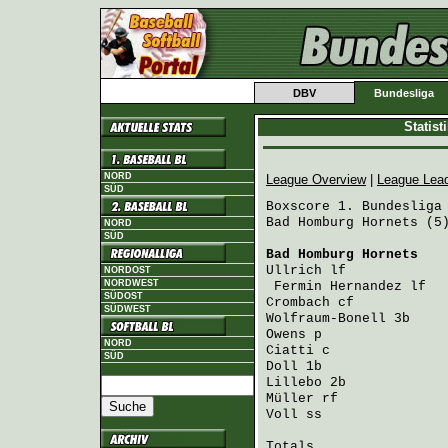
DBV
Bundesliga
Statis
NORD
League Overview
|
League Lea
SÜD
Boxscore 1. Bundesliga 
Bad Homburg Hornets (5)
NORD
SÜD
Bad Homburg Hornets
   
Ullrich
 lf            
NORDOST
NORDWEST
Fermin Hernandez
 lf  
SÜDOST
Crombach
 cf           
SÜDWEST
Wolfraum-Bonell
 3b    
Owens
 p               
NORD
Ciatti
 c              
SÜD
Doll
 1b               
Lillebo
 2b            
Müller
 rf             
Voll
 ss               
Totals                 