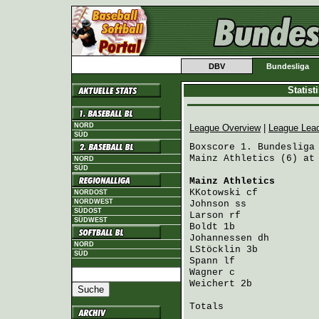
DBV
Bundesliga
Statis
NORD
League Overview
|
League Lea
SÜD
Boxscore 1. Bundesliga 
Mainz Athletics (6) at 
NORD
SÜD
Mainz Athletics
       
KKotowski
 cf          
NORDOST
NORDWEST
Johnson
 ss            
SÜDOST
Larson
 rf             
SÜDWEST
Boldt
 1b              
Johannessen
 dh        
NORD
LStöcklin
 3b          
SÜD
Spann
 lf              
Wagner
 c              
Weichert
 2b           
Totals                 