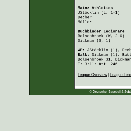
Mainz Athletics
       
JStöcklin
 (L, 1-1)    
Decher
                
Möller
                
Buchbinder Legionäre
  
Bolsenbroek
 (W, 2-0)  
Dickman
 (S, 1)        
WP:
JStöcklin
(1),
Dec
Balk:
Dickman
(1).
Bat
Bolsenbroek
31,
Dickma
T:
3:11;
Att:
246
League Overview
|
League Lea
| © Deutscher Baseball & Softb