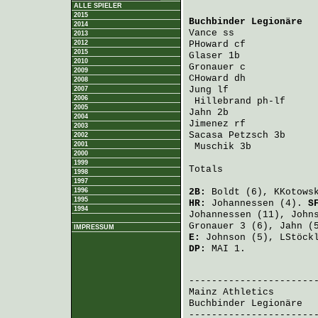
ALLE SPIELER
2015
Buchbinder Legionäre
  
2014
Vance
 ss              
2013
2012
PHoward
 cf            
2015
Glaser
 1b             
2010
Gronauer
 c            
2009
CHoward
 dh            
2008
Jung
 lf               
2007
2006
Hillebrand
 ph-lf     
2005
Jahn
 2b               
2004
Jimenez
 rf            
2003
Sacasa Petzsch
 3b     
2002
2001
Muschik
 3b           
2000
1999
Totals                 
1998
1997
1996
2B:
Boldt
(6),
KKotows
1995
HR:
Johannessen
(4).
S
1994
Johannessen
(11),
John
Gronauer
3 (6),
Jahn
(
IMPRESSUM
E:
Johnson
(5),
LStöck
DP:
MAI 1.
                       
Mainz Athletics
       
Buchbinder Legionäre
  
-----------------------