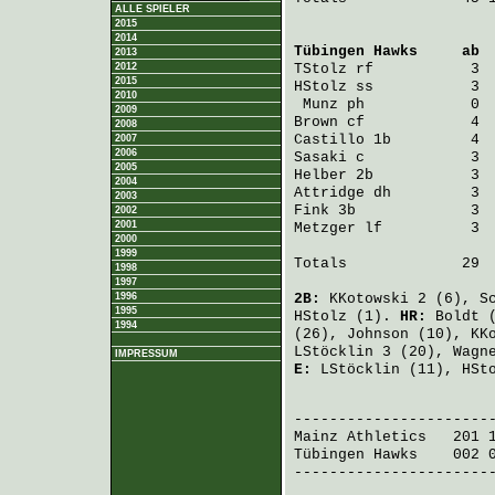
ALLE SPIELER
2015
2014
Tübingen Hawks
     ab 
2013
2012
TStolz
 rf           3 
2015
HStolz
 ss           3 
2010
Munz
 ph            0 
2009
Brown
 cf            4 
2008
Castillo
 1b         4 
2007
2006
Sasaki
 c            3 
2005
Helber
 2b           3 
2004
Attridge
 dh         3 
2003
Fink
 3b             3 
2002
2001
Metzger
 lf          3 
2000
1999
Totals             29  
1998
1997
1996
2B:
KKotowski
2 (6),
S
1995
HStolz
(1).
HR:
Boldt
(
1994
(26),
Johnson
(10),
KK
LStöcklin
3 (20),
Wagn
IMPRESSUM
E:
LStöcklin
(11),
HSt
                       
Mainz Athletics
   201 
Tübingen Hawks
    002 
-----------------------