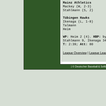
Mainz Athletics
       
Mackey
 (W, 2-3)       
Stahlmann
 (S, 2)      
Tübingen Hawks
        
Ikenaga
 (L, 1-8)      
Talmann
               
Heim
                  
WP:
Heim
2 (4).
HBP:
b
Stahlmann
9,
Ikenaga
3
T:
2:39;
Att:
80
League Overview
|
League Lea
| © Deutscher Baseball & Softb