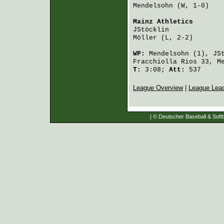
Mendelsohn
 (W, 1-0)   
Mainz Athletics
       
JStöcklin
             
Möller
 (L, 2-2)       
WP:
Mendelsohn
(1),
JS
Fracchiolla Rios
33,
M
T:
3:08;
Att:
537
League Overview
|
League Lea
| © Deutscher Baseball & Softb