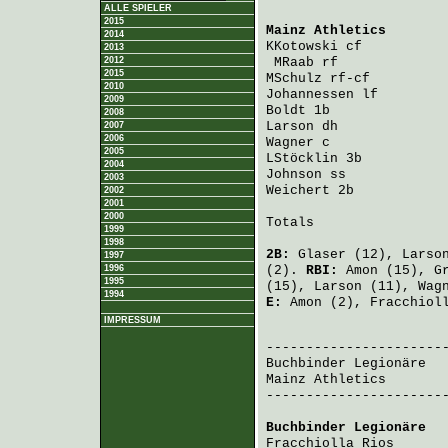
ALLE SPIELER
2015
Mainz Athletics
       
2014
KKotowski
 cf          
2013
2012
MRaab
 rf             
2015
MSchulz
 rf-cf         
2010
Johannessen
 lf        
2009
Boldt
 1b              
2008
Larson
 dh             
2007
2006
Wagner
 c              
2005
LStöcklin
 3b          
2004
Johnson
 ss            
2003
Weichert
 2b           
2002
2001
2000
Totals                 
1999
1998
2B:
Glaser
(12),
Larso
1997
1996
(2).
RBI:
Amon
(15),
G
1995
(15),
Larson
(11),
Wag
1994
E:
Amon
(2),
Fracchiol
IMPRESSUM
                       
Buchbinder Legionäre
  
Mainz Athletics
       
-----------------------
Buchbinder Legionäre
  
Fracchiolla Rios
      