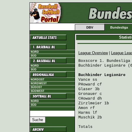
DBV
Bundesliga
Statis
NORD
League Overview
|
League Lea
SÜD
Boxscore 1. Bundesliga 
Buchbinder Legionäre (6
NORD
SÜD
Buchbinder Legionäre
  
Vance
 ss              
NORDOST
NORDWEST
PHoward
 cf            
SÜDOST
Glaser
 3b             
SÜDWEST
Gronauer
 c            
CHoward
 dh            
NORD
Zirzlmeier
 1b         
SÜD
Amon
 rf               
Harms
 lf              
Muschik
 2b            
Totals                 