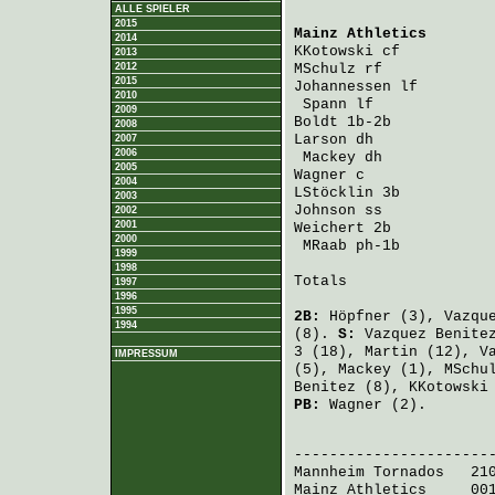
ALLE SPIELER
2015
Mainz Athletics
       
2014
KKotowski
 cf          
2013
2012
MSchulz
 rf            
2015
Johannessen
 lf        
2010
Spann
 lf             
2009
Boldt
 1b-2b           
2008
Larson
 dh             
2007
2006
Mackey
 dh            
2005
Wagner
 c              
2004
LStöcklin
 3b          
2003
Johnson
 ss            
2002
2001
Weichert
 2b           
2000
MRaab
 ph-1b          
1999
1998
Totals                 
1997
1996
1995
2B:
Höpfner
(3),
Vazqu
1994
(8).
S:
Vazquez Benite
3 (18),
Martin
(12),
V
IMPRESSUM
(5),
Mackey
(1),
MSchu
Benitez
(8),
KKotowski
PB:
Wagner
(2).
                       
Mannheim Tornados
   21
Mainz Athletics
     00