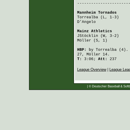
-----------------------
Mannheim Tornados
     
Torrealba
 (L, 1-3)    
D'Angelo
              
Mainz Athletics
       
JStöcklin
 (W, 3-2)    
Möller
 (S, 1)         
HBP:
by
Torrealba
(4)
27,
Möller
14.
T:
3:06;
Att:
237
League Overview
|
League Lea
| © Deutscher Baseball & Softb