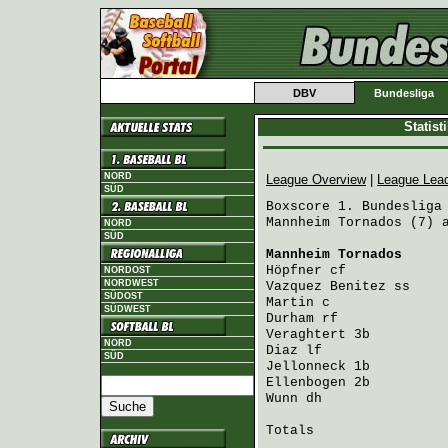
DBV
Bundesliga
Statis
NORD
League Overview
|
League Lea
SÜD
Boxscore 1. Bundesliga 
Mannheim Tornados (7) a
NORD
SÜD
Mannheim Tornados
     
Höpfner
 cf            
NORDOST
NORDWEST
Vazquez Benitez
 ss    
SÜDOST
Martin
 c              
SÜDWEST
Durham
 rf             
Veraghtert
 3b         
NORD
Diaz
 lf               
SÜD
Jellonneck
 1b         
Ellenbogen
 2b         
Wunn
 dh               
Totals                 