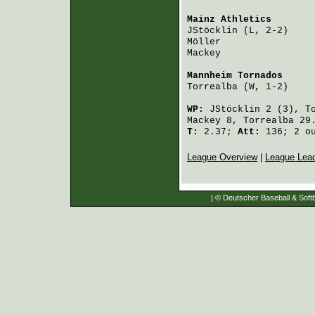
Mainz Athletics
       
JStöcklin
 (L, 2-2)    
Möller
                
Mackey
                
Mannheim Tornados
     
Torrealba
 (W, 1-2)    
WP:
JStöcklin
2 (3),
T
Mackey
8,
Torrealba
29
T:
2.37;
Att:
136; 2 ou
League Overview
|
League Lea
| © Deutscher Baseball & Softb