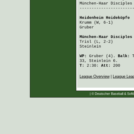
München-Haar Disciples
-----------------------
Heidenheim Heideköpfe
 
Krumm
 (W, 6-1)        
Gruber
                
München-Haar Disciples
Trisl
 (L, 2-2)        
Steinlein
             
WP:
Gruber
(4).
Balk:
33,
Steinlein
6.
T:
2:30:
Att:
200
League Overview
|
League Lea
| © Deutscher Baseball & Softb