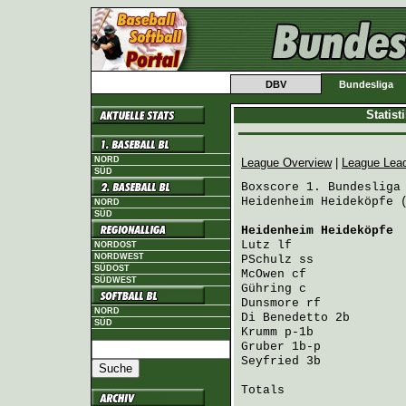
DBV
Bundesliga
Statis
NORD
League Overview
|
League Lea
SÜD
Boxscore 1. Bundesliga 
Heidenheim Heideköpfe (
NORD
SÜD
Heidenheim Heideköpfe
 
Lutz
 lf               
NORDOST
NORDWEST
PSchulz
 ss            
SÜDOST
McOwen
 cf             
SÜDWEST
Gühring
 c             
Dunsmore
 rf           
NORD
Di Benedetto
 2b       
SÜD
Krumm
 p-1b            
Gruber
 1b-p           
Seyfried
 3b           
Totals                 