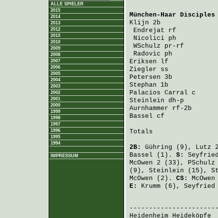
ALLE SPIELER
2015
München-Haar Disciples
2014
Klijn
 2b              
2013
2012
Endrejat
 rf          
2015
Nicolici
 ph          
2010
WSchulz
 pr-rf        
2009
Radovic
 ph           
2008
Eriksen
 lf            
2007
2006
Ziegler
 ss            
2005
Petersen
 3b           
2004
Stephan
 1b            
2003
Palacios Carral
 c     
2002
2001
Steinlein
 dh-p        
2000
Aurnhammer
 rf-2b      
1999
Bassel
 cf             
1998
1997
1996
Totals                 
1995
1994
2B:
Gühring
(9),
Lutz
2
Bassel
(1).
S:
Seyfrie
IMPRESSUM
McOwen
2 (33),
PSchulz
(9),
Steinlein
(15),
S
McOwen
(2).
CS:
McOwen
E:
Krumm
(6),
Seyfried
                       
Heidenheim Heideköpfe
 