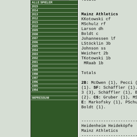
ALLE SPIELER
2015
2014
Mainz Athletics
       
2013
2012
KKotowski
 cf          
2015
MSchulz
 rf            
2010
Larson
 dh             
2009
Boldt
 c               
2008
Johannessen
 lf        
2007
2006
LStöcklin
 3b          
2005
Johnson
 ss            
2004
Weichert
 2b           
2003
TKotowski
 1b          
2002
2001
MRaab
 1b             
2000
1999
Totals                 
1998
1997
1996
2B:
McOwen
(1),
Pecci
(
1995
(1).
SF:
Schäffler
(1)
1994
3 (3),
Schäffler
(1),
(2).
CS:
Gruber
(1),
M
IMPRESSUM
E:
Markofsky
(1),
PSch
Boldt
(1).
                       
Heidenheim Heideköpfe
 
Mainz Athletics
       
-----------------------