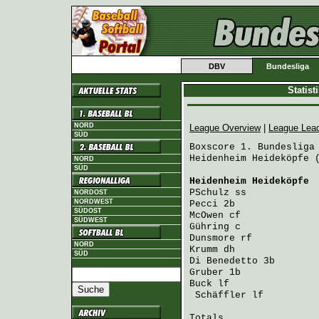
DBV
Bundesliga
Statis
NORD
League Overview
|
League Lea
SÜD
Boxscore 1. Bundesliga 
Heidenheim Heideköpfe (
NORD
SÜD
Heidenheim Heideköpfe
 
PSchulz
 ss            
NORDOST
NORDWEST
Pecci
 2b              
SÜDOST
McOwen
 cf             
SÜDWEST
Gühring
 c             
Dunsmore
 rf           
NORD
Krumm
 dh              
SÜD
Di Benedetto
 3b       
Gruber
 1b             
Buck
 lf               
Schäffler
 lf         
Totals                 