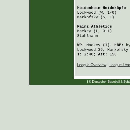
Heidenheim Heideköpfe
 
Lockwood
 (W, 1-0)     
Markofsky
 (S, 1)      
Mainz Athletics
       
Mackey
 (L, 0-1)       
Stahlmann
             
WP:
Mackey
(1).
HBP:
b
Lockwood
39,
Markofsky
T:
2:40;
Att:
150
League Overview
|
League Lea
| © Deutscher Baseball & Softb