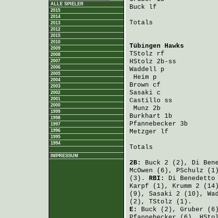
ALLE SPIELER
Buck
 lf               
2015
2014
Totals                 
2013
2012
2015
2010
Tübingen Hawks
        
2009
TStolz
 rf             
2008
HStolz
 2b-ss          
2007
2006
Waddell
 p             
2005
Heim
 p               
2004
Brown
 cf              
2003
Sasaki
 c              
2002
2001
Castillo
 ss           
2000
Munz
 2b              
1999
Burkhart
 1b           
1998
Pfannebecker
 3b       
1997
1996
Metzger
 lf            
1995
1994
Totals                 
IMPRESSUM
2B:
Buck
2 (2),
Di Ben
McOwen
(6),
PSchulz
(1
(3).
RBI:
Di Benedetto
Karpf
(1),
Krumm
2 (14
(9),
Sasaki
2 (10),
Wa
(2),
TStolz
(1).
E:
Buck
(2),
Gruber
(6
Pfannebecker
(6),
HSto