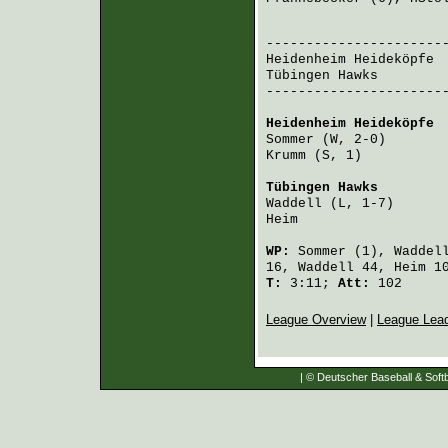
                       
Heidenheim Heideköpfe
 
Tübingen Hawks
        
-----------------------
Heidenheim Heideköpfe
 
Sommer
 (W, 2-0)       
Krumm
 (S, 1)          
Tübingen Hawks
        
Waddell
 (L, 1-7)      
Heim
                  
WP:
Sommer
(1),
Waddel
16,
Waddell
44,
Heim
10
T:
3:11;
Att:
102
League Overview
|
League Lea
| © Deutscher Baseball & Softb