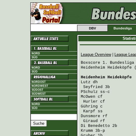
DBV
Bundesliga
Statis
NORD
League Overview
|
League Lea
SÜD
Boxscore 1. Bundesliga 
Heidenheim Heideköpfe (
NORD
SÜD
Heidenheim Heideköpfe
 
Lutz
 dh               
NORDOST
NORDWEST
Seyfried
 3b          
SÜDOST
PSchulz
 ss-c          
SÜDWEST
McOwen
 cf             
Hurler
 cf            
NORD
Gühring
 c             
SÜD
Karpf
 ss             
Dunsmore
 rf           
Giraud
 rf            
Di Benedetto
 2b       
Krumm
 3b-p            
Gruber
 1b             