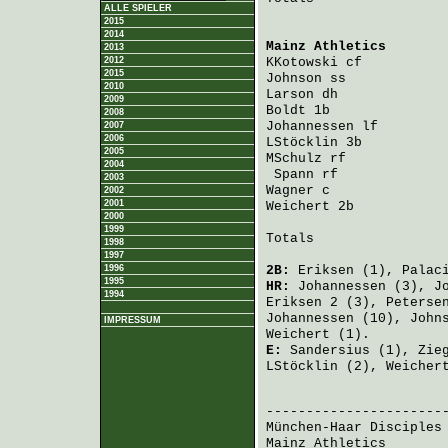
ALLE SPIELER
2015
2014
Mainz Athletics
       
2013
2012
KKotowski
 cf          
2015
Johnson
 ss            
2010
Larson
 dh             
2009
Boldt
 1b              
2008
Johannessen
 lf        
2007
2006
LStöcklin
 3b          
2005
MSchulz
 rf            
2004
Spann
 rf             
2003
Wagner
 c              
2002
2001
Weichert
 2b           
2000
1999
Totals                 
1998
1997
1996
2B:
Eriksen
(1),
Palac
1995
HR:
Johannessen
(3),
J
1994
Eriksen
2 (3),
Peterse
Johannessen
(10),
John
IMPRESSUM
Weichert
(1).
E:
Sandersius
(1),
Zie
LStöcklin
(2),
Weicher
                       
München-Haar Disciples
Mainz Athletics
       