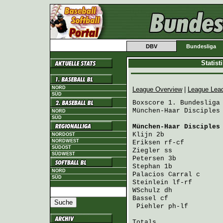
DBV
Bundesliga
Statis
NORD
League Overview
|
League Lea
SÜD
Boxscore 1. Bundesliga 
München-Haar Disciples 
NORD
SÜD
München-Haar Disciples
Klijn
 2b              
NORDOST
NORDWEST
Eriksen
 rf-cf         
SÜDOST
Ziegler
 ss            
SÜDWEST
Petersen
 3b           
Stephan
 1b            
NORD
Palacios Carral
 c     
SÜD
Steinlein
 lf-rf       
WSchulz
 dh            
Bassel
 cf             
Piehler
 ph-lf        
Totals                 