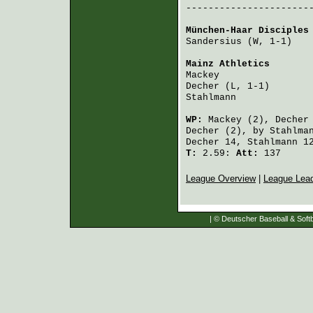
-----------------------
München-Haar Disciples
Sandersius
 (W, 1-1)   
Mainz Athletics
       
Mackey
                
Decher
 (L, 1-1)       
Stahlmann
             
WP:
Mackey
(2),
Decher
Decher
(2), by
Stahlma
Decher
14,
Stahlmann
12
T:
2.59:
Att:
137
League Overview
|
League Lea
| © Deutscher Baseball & Softb