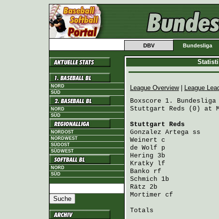
DBV
Bundesliga
Statis
NORD
League Overview
|
League Lea
SÜD
Boxscore 1. Bundesliga 
Stuttgart Reds (0) at M
NORD
SÜD
Stuttgart Reds
        
Gonzalez Artega
 ss    
NORDOST
NORDWEST
Weinert
 c             
SÜDOST
de Wolf
 p             
SÜDWEST
Hering
 3b             
Kratky
 lf             
NORD
Banko
 rf              
SÜD
Schmich
 1b            
Rätz
 2b               
Mortimer
 cf           
Totals                 