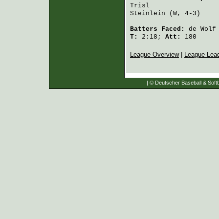
Trisl
                 
Steinlein
 (W, 4-3)    
Batters Faced:
de Wolf
T:
2:18;
Att:
180
League Overview
|
League Lea
| © Deutscher Baseball & Softb