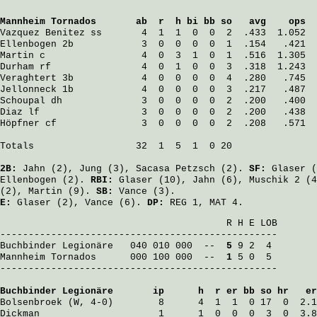
Mannheim Tornados
       ab  r  h bi bb so   avg    ops
Vazquez Benitez
 ss       4  1  1  0  0  2  .433  1.052
Ellenbogen
 2b            3  0  0  0  0  1  .154   .421
Martin
 c                 4  0  3  1  0  1  .516  1.305
Durham
 rf                4  0  1  0  0  3  .318  1.243
Veraghtert
 3b            4  0  0  0  0  4  .280   .745
Jellonneck
 1b            4  0  0  0  0  3  .217   .487
Schoupal
 dh              3  0  0  0  0  2  .200   .400
Diaz
 lf                  3  0  0  0  0  2  .200   .438
Höpfner
 cf               3  0  0  0  0  2  .208   .571
Totals                  32  1  5  1  0 20

2B:
Jahn
(2),
Jung
(3),
Sacasa Petzsch
(2).
SF:
Glaser
(
Ellenbogen
(2).
RBI:
Glaser
(10),
Jahn
(6),
Muschik
2 (
(2),
Martin
(9).
SB:
Vance
(3).
E:
Glaser
(2),
Vance
(6).
DP:
REG 1, MAT 4.
                                        R H E LOB

Buchbinder Legionäre
   040 010 000  -- 
 5
Mannheim Tornados
      000 100 000  -- 
 1
 5 0  5

-------------------------------------------------

Buchbinder Legionäre
       ip      h  r er bb so hr   er
Bolsenbroek
 (W, 4-0)        8      4  1  1  0 17  0  2.1
Dickman
                     1      1  0  0  0  3  0  3.8