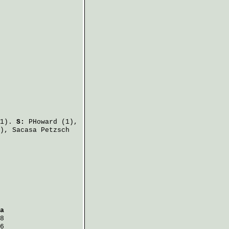
1).
S:
PHoward
(1),
4),
Sacasa Petzsch
a
8
6