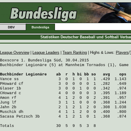
DBV
Bundesliga
Statistiken Deutscher Baseball und Softball Verb
League Overview
|
League Leaders
|
Team Ranking
| Highs & Lows:
Players
/
Boxscore 1. Bundesliga Süd, 30.04.2015

Buchbinder Legionäre (5) at Mannheim Tornados (1), Game 
Buchbinder Legionäre
    ab  r  h bi bb so   avg    ops
Vance
 ss                 3  0  1  0  1  1  .429  1.143
PHoward
 cf               3  0  0  0  0  1  .282   .649
Glaser
 1b                3  0  0  1  0  0  .342   .974
CHoward
 c                4  0  0  0  0  3  .395  1.189
Amon
 rf                  4  1  2  0  0  2  .391   .957
Jung
 lf                  3  1  1  0  0  0  .368  1.244
Jahn
 2b                  2  1  2  1  2  0  .308  1.038
Muschik
 dh               4  1  1  2  0  0  .400   .800
Sacasa Petzsch
 3b        4  1  2  1  0  1  .368   .874
Totals                  30  5  9  5  3  8
