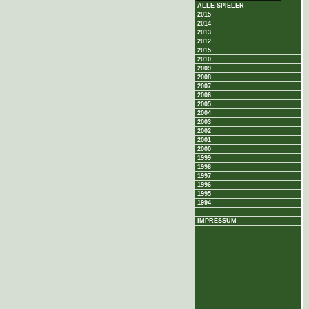
ALLE SPIELER
2015
2014
2013
2012
2015
2010
2009
2008
2007
2006
2005
2004
2003
2002
2001
2000
1999
1998
1997
1996
1995
1994
IMPRESSUM