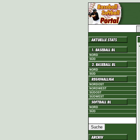
NORD
SÜD
NORD
SÜD
NORDOST
NORDWEST
SÜDOST
SÜDWEST
NORD
SÜD