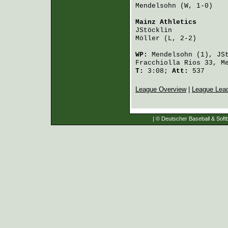
Mendelsohn
 (W, 1-0)   
Mainz Athletics
       
JStöcklin
             
Möller
 (L, 2-2)       
WP:
Mendelsohn
(1),
JS
Fracchiolla Rios
33,
M
T:
3:08;
Att:
537
League Overview
|
League Lea
| © Deutscher Baseball & Softb