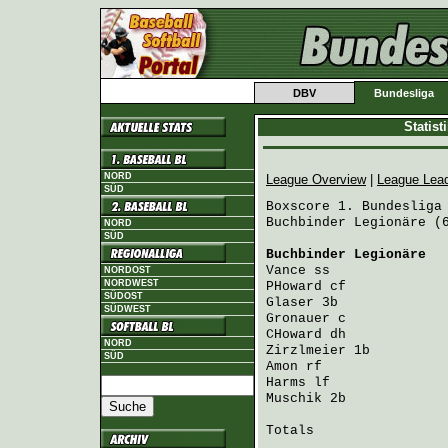
DBV
Bundesliga
Statis
NORD
League Overview
|
League Lea
SÜD
Boxscore 1. Bundesliga 
Buchbinder Legionäre (6
NORD
SÜD
Buchbinder Legionäre
  
Vance
 ss              
NORDOST
NORDWEST
PHoward
 cf            
SÜDOST
Glaser
 3b             
SÜDWEST
Gronauer
 c            
CHoward
 dh            
NORD
Zirzlmeier
 1b         
SÜD
Amon
 rf               
Harms
 lf              
Muschik
 2b            
Totals                 