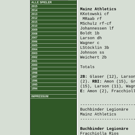
ALLE SPIELER
2015
Mainz Athletics
       
2014
KKotowski
 cf          
2013
2012
MRaab
 rf             
2015
MSchulz
 rf-cf         
2010
Johannessen
 lf        
2009
Boldt
 1b              
2008
Larson
 dh             
2007
2006
Wagner
 c              
2005
LStöcklin
 3b          
2004
Johnson
 ss            
2003
Weichert
 2b           
2002
2001
2000
Totals                 
1999
1998
2B:
Glaser
(12),
Larso
1997
1996
(2).
RBI:
Amon
(15),
G
1995
(15),
Larson
(11),
Wag
1994
E:
Amon
(2),
Fracchiol
IMPRESSUM
                       
Buchbinder Legionäre
  
Mainz Athletics
       
-----------------------
Buchbinder Legionäre
  
Fracchiolla Rios
      