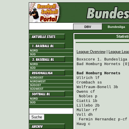
DBV
Bundesliga
Statis
NORD
League Overview
|
League Lea
SÜD
Boxscore 1. Bundesliga 
Bad Homburg Hornets (0)
NORD
SÜD
Bad Homburg Hornets
   
Ullrich
 lf            
NORDOST
NORDWEST
Crombach
 ss           
SÜDOST
Wolfraum-Bonell
 3b    
SÜDWEST
Owens
 cf              
Nobles
 p             
NORD
Ciatti
 1b             
SÜD
Lillebo
 2b            
Müller
 rf             
Voll
 dh               
Fermin Hernandez
 p-cf
Haug
 c                