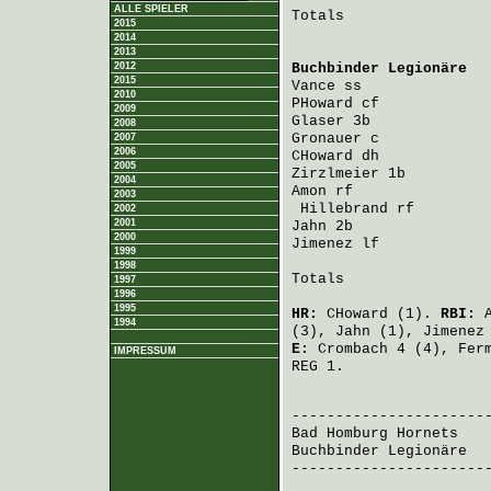
ALLE SPIELER
Totals                 
2015
2014
2013
2012
Buchbinder Legionäre
  
2015
Vance
 ss              
2010
PHoward
 cf            
2009
Glaser
 3b             
2008
Gronauer
 c            
2007
2006
CHoward
 dh            
2005
Zirzlmeier
 1b         
2004
Amon
 rf               
2003
Hillebrand
 rf        
2002
2001
Jahn
 2b               
2000
Jimenez
 lf            
1999
1998
Totals                 
1997
1996
1995
HR:
CHoward
(1).
RBI:
1994
(3),
Jahn
(1),
Jimenez
E:
Crombach
4 (4),
Fer
IMPRESSUM
REG 1.
                       
Bad Homburg Hornets
   
Buchbinder Legionäre
  
-----------------------