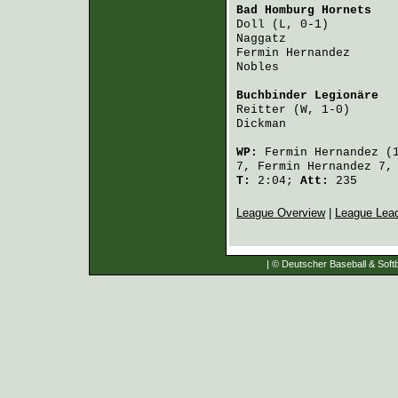
Bad Homburg Hornets
   
Doll
 (L, 0-1)         
Naggatz
               
Fermin Hernandez
      
Nobles
                
Buchbinder Legionäre
  
Reitter
 (W, 1-0)      
Dickman
               
WP:
Fermin Hernandez
(
7,
Fermin Hernandez
7
T:
2:04;
Att:
235
League Overview
|
League Lea
| © Deutscher Baseball & Softb