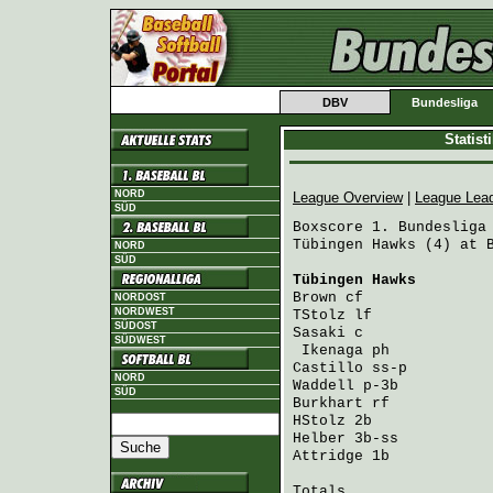
DBV
Bundesliga
Statis
NORD
League Overview
|
League Lea
SÜD
Boxscore 1. Bundesliga 
Tübingen Hawks (4) at B
NORD
SÜD
Tübingen Hawks
        
Brown
 cf              
NORDOST
NORDWEST
TStolz
 lf             
SÜDOST
Sasaki
 c              
SÜDWEST
Ikenaga
 ph           
Castillo
 ss-p         
NORD
Waddell
 p-3b          
SÜD
Burkhart
 rf           
HStolz
 2b             
Helber
 3b-ss          
Attridge
 1b           
Totals                 