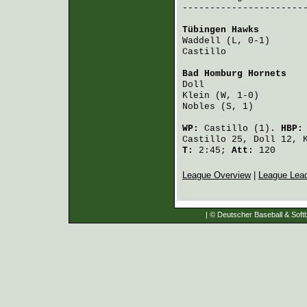
-----------------------
Tübingen Hawks
        
Waddell
 (L, 0-1)      
Castillo
              
Bad Homburg Hornets
   
Doll
                  
Klein
 (W, 1-0)        
Nobles
 (S, 1)         
WP:
Castillo
(1).
HBP
Castillo
25,
Doll
12,
T:
2:45;
Att:
120
League Overview
|
League Lea
| © Deutscher Baseball & Softb