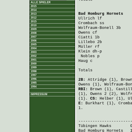
ALLE SPIELER
2015
2014
Bad Homburg Hornets
   
2013
2012
Ullrich
 lf            
2015
Crombach
 ss           
2010
Wolfraum-Bonell
 3b    
2009
Owens
 cf              
2008
Ciatti
 1b             
2007
2006
Lillebo
 2b            
2005
Müller
 rf             
2004
Klein
 dh-p            
2003
Nobles
 p             
2002
2001
Haug
 c                
2000
1999
Totals                 
1998
1997
1996
2B:
Attridge
(1),
Brow
1995
Owens
(1),
Wolfraum-Bo
1994
RBI:
Brown
(1),
Castil
(1),
Owens
2 (2),
Wolf
IMPRESSUM
(1).
CS:
Helber
(1),
U
E:
Burkhart
(1),
Cromb
1.
                       
Tübingen Hawks
        
Bad Homburg Hornets
   