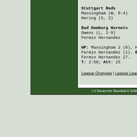
Stuttgart Reds
        
Massingham
 (W, 8-4)   
Hering
 (S, 3)         
Bad Homburg Hornets
   
Owens
 (L, 2-9)        
Fermin Hernandez
      
WP:
Massingham
2 (6),
Fermin Hernandez
(1).
Fermin Hernandez
27.
T:
2:50;
Att:
25
League Overview
|
League Lea
| © Deutscher Baseball & Softb