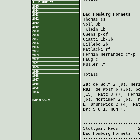
ALLE SPIELER
2015
2014
Bad Homburg Hornets
   
2013
2012
Thomas
 ss             
2015
Voll
 3b               
2010
Klein
 1b             
2009
Owens
 p-cf            
2008
Ciatti
 1b-3b          
2007
2006
Lillebo
 2b            
2005
Matlacki
 rf           
2004
Fermin Hernandez
 cf-p 
2003
Haug
 c                
2002
2001
Müller
 lf             
2000
1999
Totals                 
1998
1997
1996
2B:
de Wolf
2 (8),
Her
1995
RBI:
de Wolf
6 (36),
G
1994
(15),
Rätz
3 (7),
Ferm
(6),
Mortimer
2 (6),
T
IMPRESSUM
E:
Brunswick
2 (4),
Rä
DP:
STU 1, HOM 4.
                       
Stuttgart Reds
        
Bad Homburg Hornets
   
-----------------------