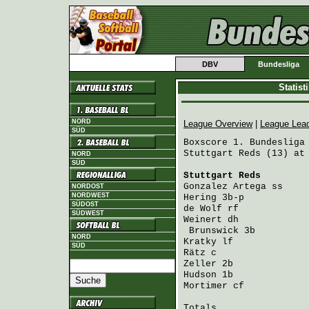
DBV
Bundesliga
Statis
NORD
League Overview
|
League Lea
SÜD
Boxscore 1. Bundesliga 
Stuttgart Reds (13) at 
NORD
SÜD
Stuttgart Reds
        
Gonzalez Artega
 ss    
NORDOST
NORDWEST
Hering
 3b-p           
SÜDOST
de Wolf
 rf            
SÜDWEST
Weinert
 dh            
Brunswick
 3b         
NORD
Kratky
 lf             
SÜD
Rätz
 c                
Zeller
 2b             
Hudson
 1b             
Mortimer
 cf           
Totals                 