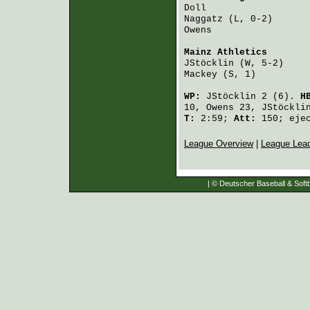
Doll
                  
Naggatz
 (L, 0-2)      
Owens
                 
Mainz Athletics
       
JStöcklin
 (W, 5-2)    
Mackey
 (S, 1)         
WP:
JStöcklin
2 (6).
H
10,
Owens
23,
JStöckli
T:
2:59;
Att:
150; ejec
League Overview
|
League Lea
| © Deutscher Baseball & Softb