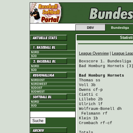
DBV
Bundesliga
Statis
NORD
League Overview
|
League Lea
SÜD
Boxscore 1. Bundesliga 
Bad Homburg Hornets (3)
NORD
SÜD
Bad Homburg Hornets
   
Thomas
 ss             
NORDOST
NORDWEST
Voll
 3b               
SÜDOST
Owens
 cf-p            
SÜDWEST
Ciatti
 c              
Lillebo
 2b            
NORD
Ullrich
 lf            
SÜD
Wolfraum-Bonell
 dh    
Felsmann
 rf          
Klein
 1b              
Crombach
 rf-cf        
Totals                 