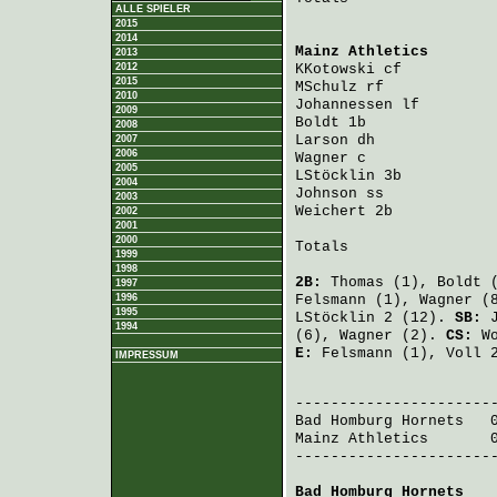
ALLE SPIELER
2015
2014
Mainz Athletics
       
2013
2012
KKotowski
 cf          
2015
MSchulz
 rf            
2010
Johannessen
 lf        
2009
Boldt
 1b              
2008
Larson
 dh             
2007
2006
Wagner
 c              
2005
LStöcklin
 3b          
2004
Johnson
 ss            
2003
Weichert
 2b           
2002
2001
2000
Totals                 
1999
1998
2B:
Thomas
(1),
Boldt
(
1997
1996
Felsmann
(1),
Wagner
(
1995
LStöcklin
2 (12).
SB:
1994
(6),
Wagner
(2).
CS:
W
E:
Felsmann
(1),
Voll
2
IMPRESSUM
                       
Bad Homburg Hornets
   
Mainz Athletics
       
-----------------------
Bad Homburg Hornets
   