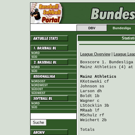
DBV
Bundesliga
Statis
NORD
League Overview
|
League Lea
SÜD
Boxscore 1. Bundesliga 
Mainz Athletics (4) at 
NORD
SÜD
Mainz Athletics
       
KKotowski
 cf          
NORDOST
NORDWEST
Johnson
 ss            
SÜDOST
Larson
 dh             
SÜDWEST
Boldt
 1b              
Wagner
 c              
NORD
LStöcklin
 3b          
SÜD
MRaab
 lf              
MSchulz
 rf            
Weichert
 2b           
Totals                 