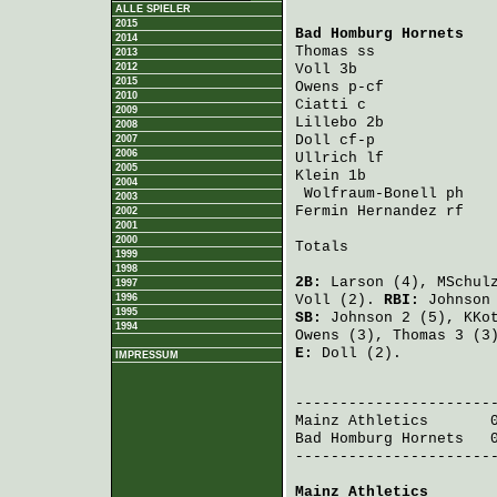
ALLE SPIELER
2015
Bad Homburg Hornets
   
2014
Thomas
 ss             
2013
2012
Voll
 3b               
2015
Owens
 p-cf            
2010
Ciatti
 c              
2009
Lillebo
 2b            
2008
Doll
 cf-p             
2007
2006
Ullrich
 lf            
2005
Klein
 1b              
2004
Wolfraum-Bonell
 ph   
2003
Fermin Hernandez
 rf   
2002
2001
2000
Totals                 
1999
1998
2B:
Larson
(4),
MSchul
1997
1996
Voll
(2).
RBI:
Johnson
1995
SB:
Johnson
2 (5),
KKo
1994
Owens
(3),
Thomas
3 (3
E:
Doll
(2).
IMPRESSUM
                       
Mainz Athletics
       
Bad Homburg Hornets
   
-----------------------
Mainz Athletics
       