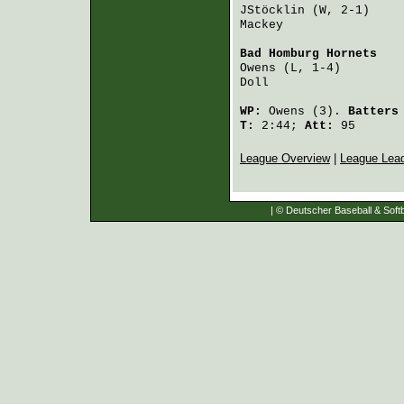
JStöcklin
 (W, 2-1)    
Mackey
                
Bad Homburg Hornets
   
Owens
 (L, 1-4)        
Doll
                  
WP:
Owens
(3).
Batters
T:
2:44;
Att:
95
League Overview
|
League Lea
| © Deutscher Baseball & Softb