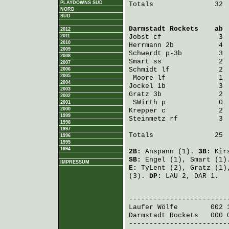
PLAYDOWNS SÜD
Totals               32  
NORD
SÜD
Darmstadt Rockets
    ab 
2012
2011
Jobst
 cf              3 
2010
Herrmann
 2b           4 
2009
Schwerdt
 p-3b         3 
2008
Smart
 ss              2 
2007
Schmidt
 lf            2 
2006
2005
Moore
 lf             1 
2004
Jockel
 1b             3 
2003
Gratz
 3b              2 
2002
SWirth
 p             0 
2001
2000
Krepper
 c             2 
1999
Steinmetz
 rf          3 
1998
1997
Totals               25  
1996
1995
1994
2B:
Anspann
(1).
3B:
Kir
SB:
Engel
(1),
Smart
(1)
IMPRESSUM
E:
TyLent
(2),
Gratz
(1)
(3).
DP:
LAU 2, DAR 1.
                         
Laufer Wölfe
        002 
Darmstadt Rockets
   000 
-------------------------