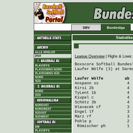
DBV
Bundesliga
Statistik
ALLE SPIELER
League Overview
| Highs & Lows
2010
Boxscore Softball Bundes
PLAYOFFS
Laufer Wölfe (3) at Darm
PLAYDOWNS NORD
PLAYDOWNS SÜD
NORD
Laufer Wölfe
         ab 
SÜD
Anspann
 ss            4 
Kirsi
 2b              4 
NORD
TyLent
 1b             4 
SÜD
Kiupel
 c              4 
Schötz
 3b             4 
NORDOST
Hlavacek
 cf           3 
NORDWEST
Engel
 lf              3 
SÜDOST
März
 rf               3 
SÜDWEST
Pohle
 p               2 
Römischer
 ph         1 
DM
PLAYOFFS