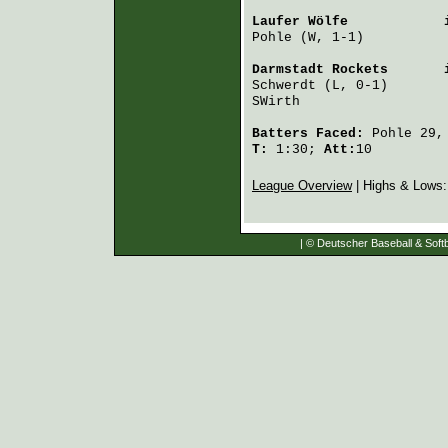
Laufer Wölfe
            
Pohle
 (W, 1-1)          
Darmstadt Rockets
       
Schwerdt
 (L, 0-1)       
SWirth
                  
Batters Faced:
Pohle
29
T:
1:30;
Att:
10
League Overview
| Highs & Lows
| © Deutscher Baseball & Softb