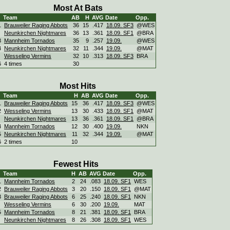
Most At Bats
Team
AB
H
AVG
Date
Opp.
1
Brauweiler Raging Abbots
36
15
.417
18.09. SF3
@WES
Neunkirchen Nightmares
36
13
.361
18.09. SF1
@BRA
3
Mannheim Tornados
35
9
.257
19.09.
@WES
4
Neunkirchen Nightmares
32
11
.344
19.09.
@MAT
Wesseling Vermins
32
10
.313
18.09. SF3
BRA
6
4 times
30
Most Hits
Team
H
AB
AVG
Date
Opp.
1
Brauweiler Raging Abbots
15
36
.417
18.09. SF3
@WES
2
Wesseling Vermins
13
30
.433
18.09. SF1
@MAT
Neunkirchen Nightmares
13
36
.361
18.09. SF1
@BRA
4
Mannheim Tornados
12
30
.400
19.09.
NKN
5
Neunkirchen Nightmares
11
32
.344
19.09.
@MAT
6
2 times
10
Fewest Hits
Team
H
AB
AVG
Date
Opp.
1
Mannheim Tornados
2
24
.083
18.09. SF1
WES
2
Brauweiler Raging Abbots
3
20
.150
18.09. SF1
@MAT
3
Brauweiler Raging Abbots
6
25
.240
18.09. SF1
NKN
Wesseling Vermins
6
30
.200
19.09.
MAT
5
Mannheim Tornados
8
21
.381
18.09. SF1
BRA
Neunkirchen Nightmares
8
26
.308
18.09. SF1
WES