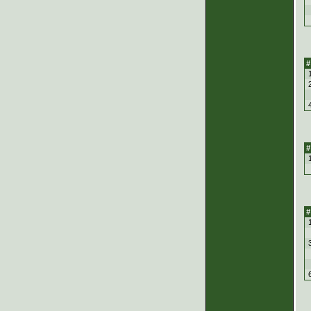
#
#
#