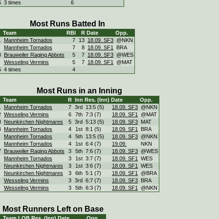
5
3 times
6
Most Runs Batted In
Team
RBI
R
Date
Opp.
1
Mannheim Tornados
7
13
18.09. SF3
@NKN
Mannheim Tornados
7
8
18.09. SF1
BRA
3
Brauweiler Raging Abbots
5
7
18.09. SF3
@WES
Wesseling Vermins
5
7
18.09. SF1
@MAT
5
4 times
4
Most Runs in an Inning
Team
R
Inn
Res. (Inn)
Date
Opp.
1
Mannheim Tornados
7
3rd
13:5 (5)
18.09. SF3
@NKN
2
Wesseling Vermins
6
7th
7:3 (7)
18.09. SF1
@MAT
3
Neunkirchen Nightmares
5
3rd
5:13 (5)
18.09. SF3
MAT
4
Mannheim Tornados
4
1st
8:1 (5)
18.09. SF1
BRA
Mannheim Tornados
4
5th
13:5 (5)
18.09. SF3
@NKN
Mannheim Tornados
4
1st
6:4 (7)
19.09.
NKN
7
Brauweiler Raging Abbots
3
5th
7:6 (7)
18.09. SF3
@WES
Mannheim Tornados
3
1st
3:7 (7)
18.09. SF1
WES
Neunkirchen Nightmares
3
1st
3:6 (7)
18.09. SF1
WES
Neunkirchen Nightmares
3
6th
5:1 (7)
18.09. SF1
@BRA
Wesseling Vermins
3
3rd
6:7 (7)
18.09. SF3
BRA
Wesseling Vermins
3
5th
6:3 (7)
18.09. SF1
@NKN
Most Runners Left on Base
Team
LOB
Res. (Inn)
Date
Opp.