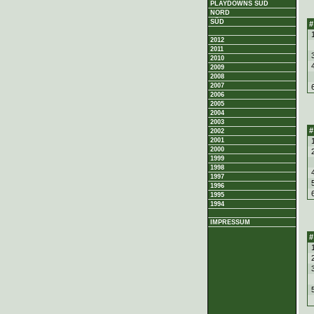
PLAYDOWNS SÜD
NORD
SÜD
#
2012
2011
2010
2009
2008
2007
2006
2005
2004
2003
#
2002
2001
2000
1999
1998
1997
1996
1995
1994
IMPRESSUM
#