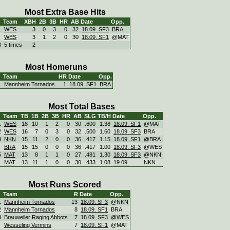
Most Extra Base Hits
Team
XBH
2B
3B
HR
AB
Date
Opp.
1
WES
3
0
3
0
32
18.09. SF3
BRA
WES
3
1
2
0
30
18.09. SF1
@MAT
3
5 times
2
Most Homeruns
Team
HR
Date
Opp.
1
Mannheim Tornados
1
18.09. SF1
BRA
Most Total Bases
Team
TB
1B
2B
3B
HR
AB
SLG
TB/H
Date
Opp.
1
WES
18
10
1
2
0
30
.600
1.38
18.09. SF1
@MAT
2
WES
16
7
0
3
0
32
.500
1.60
18.09. SF3
BRA
3
NKN
15
11
2
0
0
36
.417
1.15
18.09. SF1
@BRA
BRA
15
15
0
0
0
36
.417
1.00
18.09. SF3
@WES
5
MAT
13
8
1
1
0
27
.481
1.30
18.09. SF3
@NKN
MAT
13
11
1
0
0
30
.433
1.08
19.09.
NKN
Most Runs Scored
Team
R
Date
Opp.
1
Mannheim Tornados
13
18.09. SF3
@NKN
2
Mannheim Tornados
8
18.09. SF1
BRA
3
Brauweiler Raging Abbots
7
18.09. SF3
@WES
Wesseling Vermins
7
18.09. SF1
@MAT