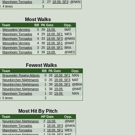
Mannheim Tornados
2
27
18.09. SF3
@NKN
4
4 times
3
Most Walks
Team
BB
PA
Date
Opp.
1
Wesseling Vermins
5
39
19.09.
MAT
2
Mannheim Tornados
4
29
18.09. SF1
WES
Mannheim Tornados
4
33
18.09. SF3
@NKN
Wesseling Vermins
4
38
18.09. SF1
@MAT
5
Mannheim Tornados
3
25
18.09. SF1
BRA
Mannheim Tornados
3
39
19.09.
@WES
Fewest Walks
Team
BB
PA
Date
Opp.
1
Brauweiler Raging Abbots
0
26
18.09. SF1
NKN
Neunkirchen Nightmares
0
25
18.09. SF3
MAT
3
Neunkirchen Nightmares
1
39
18.09. SF1
@BRA
Neunkirchen Nightmares
1
38
19.09.
@MAT
Mannheim Tornados
1
32
19.09.
NKN
6
5 times
2
Most Hit By Pitch
Team
HP
Date
Opp.
1
Neunkirchen Nightmares
2
19.09.
@MAT
2
Mannheim Tornados
1
18.09. SF3
@NKN
Mannheim Tornados
1
18.09. SF1
WES
Neunkirchen Nightmares
1
18.09. SF3
MAT