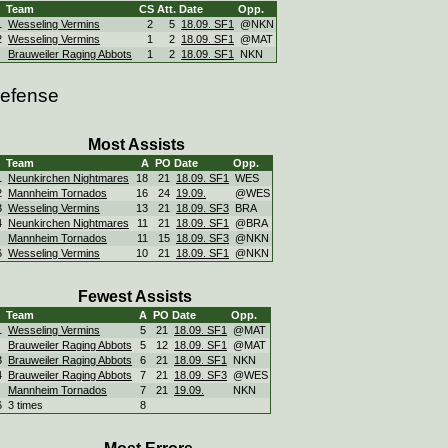
Team
CS
Att.
Date
Opp.
1
Wesseling Vermins
2
5
18.09. SF1
@NKN
2
Wesseling Vermins
1
2
18.09. SF1
@MAT
Brauweiler Raging Abbots
1
2
18.09. SF1
NKN
efense
Most Assists
Team
A
PO
Date
Opp.
1
Neunkirchen Nightmares
18
21
18.09. SF1
WES
2
Mannheim Tornados
16
24
19.09.
@WES
3
Wesseling Vermins
13
21
18.09. SF3
BRA
4
Neunkirchen Nightmares
11
21
18.09. SF1
@BRA
Mannheim Tornados
11
15
18.09. SF3
@NKN
6
Wesseling Vermins
10
21
18.09. SF1
@NKN
Fewest Assists
Team
A
PO
Date
Opp.
1
Wesseling Vermins
5
21
18.09. SF1
@MAT
Brauweiler Raging Abbots
5
12
18.09. SF1
@MAT
3
Brauweiler Raging Abbots
6
21
18.09. SF1
NKN
4
Brauweiler Raging Abbots
7
21
18.09. SF3
@WES
Mannheim Tornados
7
21
19.09.
NKN
6
3 times
8