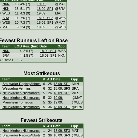
1
NKN
13
4:6 (7)
19.09.
@MAT
NKN
13
5:1 (7)
18.09. SF1
@BRA
3
WES
11
4:3 (9)
19.09.
MAT
BRA
11
7:6 (7)
18.09. SF3
@WES
5
WES
10
7:3 (7)
18.09. SF1
@MAT
6
MAT
9
3:4 (9)
19.09.
@WES
Fewest Runners Left on Base
Team
LOB
Res. (Inn)
Date
Opp.
1
NKN
4
3:6 (7)
18.09. SF1
WES
BRA
4
1:5 (7)
18.09. SF1
NKN
3
5 times
5
Most Strikeouts
Team
K
AB
Date
Opp.
1
Brauweiler Raging Abbots
6
25
18.09. SF1
NKN
Wesseling Vermins
6
32
18.09. SF3
BRA
3
Neunkirchen Nightmares
5
26
18.09. SF1
WES
Neunkirchen Nightmares
5
32
19.09.
@MAT
Mannheim Tornados
5
35
19.09.
@WES
Neunkirchen Nightmares
5
36
18.09. SF1
@BRA
Fewest Strikeouts
Team
K
AB
Date
Opp.
1
Neunkirchen Nightmares
1
24
18.09. SF3
MAT
2
Brauweiler Raging Abbots
2
36
18.09. SF3
@WES