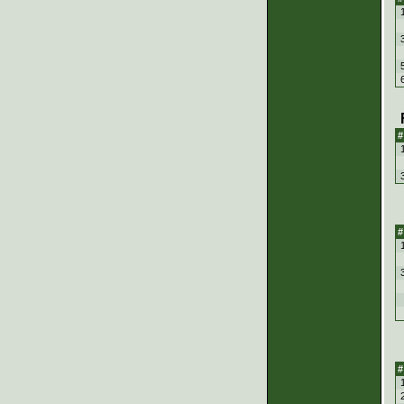
#
#
#