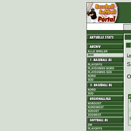
ALLE SPIELER
Le
2010
S
PLAYOFFS
PLAYDOWNS NORD
PLAYDOWNS SÜD
O
NORD
SÜD
NORD
SÜD
#
NORDOST
NORDWEST
SÜDOST
SÜDWEST
DM
PLAYOFFS