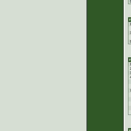
#
#
#