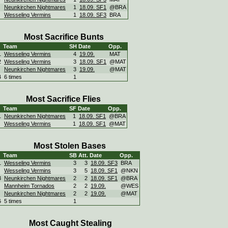
Neunkirchen Nightmares
1
18.09. SF1
@BRA
Wesseling Vermins
1
18.09. SF3
BRA
Most Sacrifice Bunts
Team
SH
Date
Opp.
1
Wesseling Vermins
4
19.09.
MAT
2
Wesseling Vermins
3
18.09. SF1
@MAT
Neunkirchen Nightmares
3
19.09.
@MAT
4
6 times
1
Most Sacrifice Flies
Team
SF
Date
Opp.
1
Neunkirchen Nightmares
1
18.09. SF1
@BRA
Wesseling Vermins
1
18.09. SF1
@MAT
Most Stolen Bases
Team
SB
Att.
Date
Opp.
1
Wesseling Vermins
3
3
18.09. SF3
BRA
Wesseling Vermins
3
5
18.09. SF1
@NKN
3
Neunkirchen Nightmares
2
2
18.09. SF1
@BRA
Mannheim Tornados
2
2
19.09.
@WES
Neunkirchen Nightmares
2
2
19.09.
@MAT
6
5 times
1
Most Caught Stealing