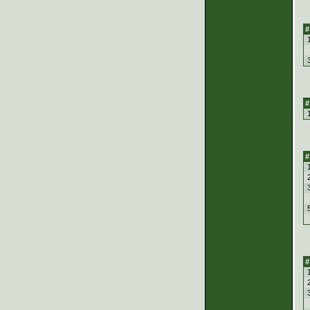
#
#
#
#