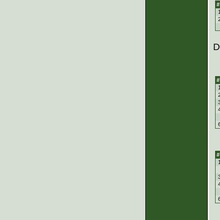
#
D
#
#