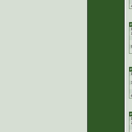
#
#
#