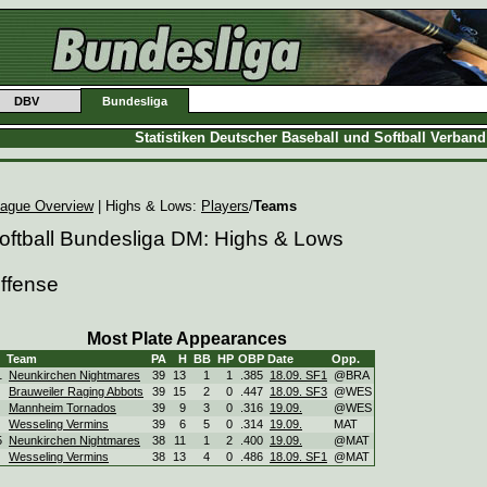
DBV
Bundesliga
Statistiken Deutscher Baseball und Softball Verban
ague Overview
| Highs & Lows:
Players
/
Teams
oftball Bundesliga DM: Highs & Lows
ffense
Most Plate Appearances
Team
PA
H
BB
HP
OBP
Date
Opp.
1
Neunkirchen Nightmares
39
13
1
1
.385
18.09. SF1
@BRA
Brauweiler Raging Abbots
39
15
2
0
.447
18.09. SF3
@WES
Mannheim Tornados
39
9
3
0
.316
19.09.
@WES
Wesseling Vermins
39
6
5
0
.314
19.09.
MAT
5
Neunkirchen Nightmares
38
11
1
2
.400
19.09.
@MAT
Wesseling Vermins
38
13
4
0
.486
18.09. SF1
@MAT