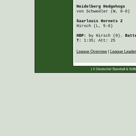
Heidelberg Hedgehogs
    
von Schwedler
 (W, 9-0)  
Saarlouis Hornets 2
     
Hirsch
 (L, 5-6)         
HBP:
by
Hirsch
(9).
Batt
T:
1:35; Att: 25
League Overview
|
League Leade
| © Deutscher Baseball & Softb