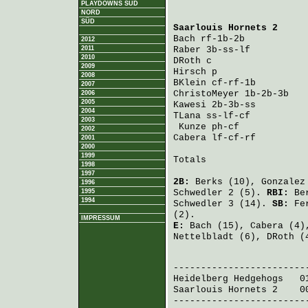
PLAYDOWNS SÜD
NORD
SÜD
Saarlouis Hornets 2
     
Bach
 rf-1b-2b           
2012
2011
Raber
 3b-ss-lf          
2010
DRoth
 c                 
2009
Hirsch
 p                
2008
BKlein
 cf-rf-1b         
2007
ChristoMeyer
 1b-2b-3b   
2006
2005
Kawesi
 2b-3b-ss         
2004
TLana
 ss-lf-cf          
2003
Kunze
 ph-cf            
2002
Cabera
 lf-cf-rf         
2001
2000
1999
Totals                   
1998
1997
2B:
Berks
(10),
Gonzalez
1996
1995
Schwedler
2 (5).
RBI:
Be
1994
Schwedler
3 (14).
SB:
Fe
(2).
IMPRESSUM
E:
Bach
(15),
Cabera
(4)
Nettelbladt
(6),
DRoth
(4
                         
Heidelberg Hedgehogs
   0
Saarlouis Hornets 2
    0
-------------------------