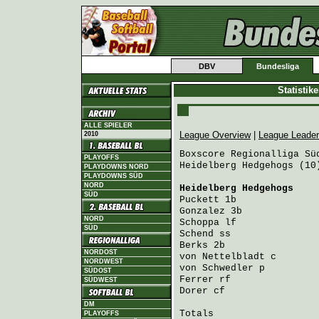
DBV
Bundesliga
Statistik
ALLE SPIELER
League Overview
|
League Leade
2010
Boxscore Regionalliga Süd
PLAYOFFS
Heidelberg Hedgehogs (10
PLAYDOWNS NORD
PLAYDOWNS SÜD
NORD
Heidelberg Hedgehogs
    
SÜD
Puckett
 1b              
Gonzalez
 3b             
NORD
Schoppa
 lf              
SÜD
Schend
 ss               
Berks
 2b                
NORDOST
von Nettelbladt
 c       
NORDWEST
von Schwedler
 p         
SÜDOST
Ferrer
 rf               
SÜDWEST
Dorer
 cf                
DM
Totals                   
PLAYOFFS