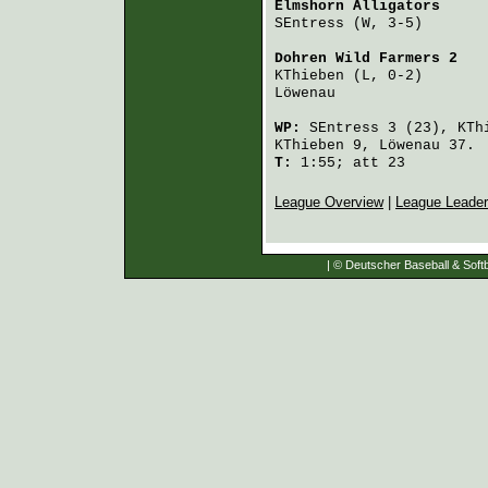
Elmshorn Alligators
     
SEntress
 (W, 3-5)       
Dohren Wild Farmers 2
   
KThieben
 (L, 0-2)       
Löwenau
                 
WP:
SEntress
3 (23),
KTh
KThieben
9,
Löwenau
37.
T:
1:55; att 23
League Overview
|
League Leade
| © Deutscher Baseball & Softb