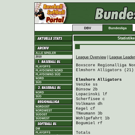
DBV
Bundesliga
Statistik
ALLE SPIELER
League Overview
|
League Leade
2010
Boxscore Regionalliga Nor
PLAYOFFS
Elmshorn Alligators (21)
PLAYDOWNS NORD
PLAYDOWNS SÜD
NORD
Elmshorn Alligators
     
SÜD
Venzke
 ss               
Bünsow
 2b               
NORD
Lopacinski
 lf           
SÜD
Scherfisee
 c            
Volkmann
 dh             
NORDOST
Kegel
 cf                
NORDWEST
TNeumann
 3b             
SÜDOST
Wohlgefahrt
 1b          
SÜDWEST
Bogumiel
 rf             
DM
Totals                   
PLAYOFFS