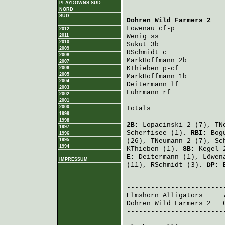
PLAYDOWNS SÜD
NORD
SÜD
Dohren Wild Farmers 2
   
Löwenau
 cf-p            
2012
2011
Wenig
 ss                
2010
Sukut
 3b                
2009
RSchmidt
 c              
2008
MarkHoffmann
 2b         
2007
KThieben
 p-cf           
2006
2005
MarkHoffmann
 1b         
2004
Deitermann
 lf           
2003
Fuhrmann
 rf             
2002
2001
2000
Totals                   
1999
1998
2B:
Lopacinski
2 (7),
TN
1997
Scherfisee
(1).
RBI:
Bog
1996
1995
(26),
TNeumann
2 (7),
Sc
1994
KThieben
(1).
SB:
Kegel
2
E:
Deitermann
(1),
Löwen
IMPRESSUM
(11),
RSchmidt
(3).
DP:
E
                         
Elmshorn Alligators
     
Dohren Wild Farmers 2
   
-------------------------