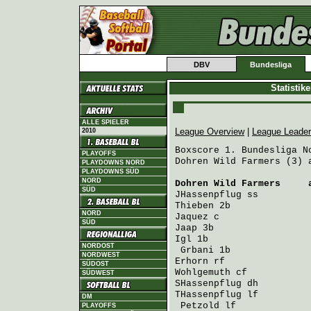
DBV
Bundesliga
Statistik
ALLE SPIELER
League Overview
|
League Leade
2010
Boxscore 1. Bundesliga No
PLAYOFFS
Dohren Wild Farmers (3) 
PLAYDOWNS NORD
PLAYDOWNS SÜD
NORD
Dohren Wild Farmers
     
SÜD
JHassenpflug
 ss         
Thieben
 2b              
NORD
Jaquez
 c                
SÜD
Jaap
 3b                 
Igl
 1b                  
NORDOST
Grbani
 1b              
NORDWEST
Erhorn
 rf               
SÜDOST
Wohlgemuth
 cf           
SÜDWEST
SHassenpflug
 dh         
THassenpflug
 lf         
DM
Petzold
 lf             
PLAYOFFS