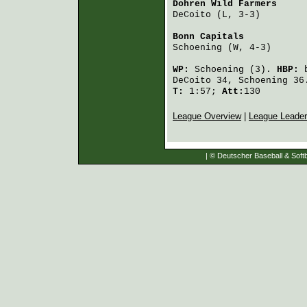
Dohren Wild Farmers
     
DeCoito
 (L, 3-3)        
Bonn Capitals
           
Schoening
 (W, 4-3)      
WP:
Schoening
(3).
HBP:
DeCoito
34,
Schoening
36
T:
1:57;
Att:
130
League Overview
|
League Leade
| © Deutscher Baseball & Softb