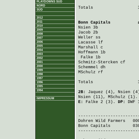
PLAYDOWNS SÜD
NORD
Totals                  3
SÜD
2012
2011
Bonn Capitals
           
2010
Nsien
 3b                
2009
Jacob
 2b                
2008
Weller
 ss               
2007
Lacasse
 lf              
2006
2005
Marshall
 c              
2004
Hoffmann
 1b             
2003
Falke
 1b               
2002
Schmitz-Stercken
 cf     
2001
2000
Schemmel
 dh             
1999
MSchulz
 rf              
1998
1997
Totals                  3
1996
1995
1994
2B:
Jaquez
(4),
Nsien
(4
Nsien
(11),
MSchulz
(1)
IMPRESSUM
E:
Falke
2 (3).
DP:
DWF 
                         
Dohren Wild Farmers
   00
Bonn Capitals
         03
-------------------------