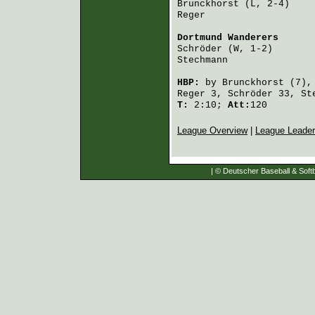
Brunckhorst
 (L, 2-4)    
Reger
                   
Dortmund Wanderers
      
Schröder
 (W, 1-2)       
Stechmann
               
HBP:
by
Brunckhorst
(7),
Reger
3,
Schröder
33,
St
T:
2:10;
Att:
120
League Overview
|
League Leade
| © Deutscher Baseball & Softb