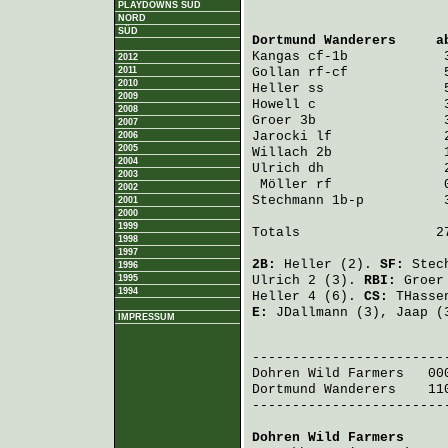
PLAYDOWNS SÜD
NORD
SÜD
Dortmund Wanderers
     a
Kangas
 cf-1b            
2012
2011
Gollan
 rf-cf            
2010
Heller
 ss               
2009
Howell
 c                
2008
Groer
 3b                
2007
Jarocki
 lf              
2006
2005
Willach
 2b              
2004
Ulrich
 dh               
2003
Möller
 rf              
2002
Stechmann
 1b-p          
2001
2000
1999
Totals                 27
1998
1997
2B:
Heller
(2).
SF:
Stec
1996
1995
Ulrich
2 (3).
RBI:
Groer
1994
Heller
4 (6).
CS:
THasse
E:
JDallmann
(3),
Jaap
(
IMPRESSUM
                         
Dohren Wild Farmers
   00
Dortmund Wanderers
    11
-------------------------
Dohren Wild Farmers
     