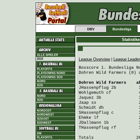
DBV
Bundesliga
Statistik
ALLE SPIELER
League Overview
|
League Leade
2010
Boxscore 1. Bundesliga No
PLAYOFFS
Dohren Wild Farmers (0) 
PLAYDOWNS NORD
PLAYDOWNS SÜD
NORD
Dohren Wild Farmers
    a
SÜD
JHassenpflug
 2b         
Wohlgemuth
 cf           
NORD
Jaquez
 3b               
SÜD
Jaap
 ss                 
Schmidt
 dh              
NORDOST
SHassenpflug
 c          
NORDWEST
Ehmke
 lf                
SÜDOST
JDallmann
 1b            
SÜDWEST
THassenpflug
 rf         
DM
Totals                 26
PLAYOFFS