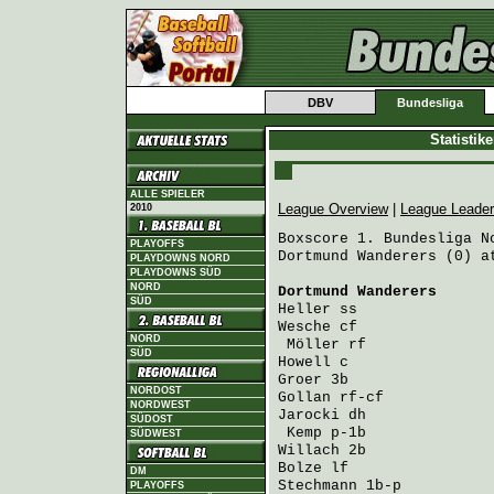
DBV
Bundesliga
Statistik
ALLE SPIELER
League Overview
|
League Leade
2010
Boxscore 1. Bundesliga No
PLAYOFFS
Dortmund Wanderers (0) a
PLAYDOWNS NORD
PLAYDOWNS SÜD
NORD
Dortmund Wanderers
      
SÜD
Heller
 ss               
Wesche
 cf               
NORD
Möller
 rf              
SÜD
Howell
 c                
Groer
 3b                
NORDOST
Gollan
 rf-cf            
NORDWEST
Jarocki
 dh              
SÜDOST
Kemp
 p-1b              
SÜDWEST
Willach
 2b              
Bolze
 lf                
DM
Stechmann
 1b-p          
PLAYOFFS