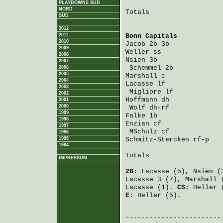
PLAYDOWNS SÜD
NORD
Totals                   
SÜD
2012
2011
Bonn Capitals
           
2010
Jacob
 2b-3b             
2009
Weller
 ss               
2008
Nsien
 3b                
2007
Schemmel
 2b            
2006
2005
Marshall
 c              
2004
Lacasse
 lf              
2003
Migliore
 lf            
2002
Hoffmann
 dh             
2001
2000
Wolf
 dh-rf             
1999
Falke
 1b                
1998
Enzian
 cf               
1997
MSchulz
 cf             
1996
1995
Schmitz-Stercken
 rf-p   
1994
Totals                   
IMPRESSUM
2B:
Lacasse
(5),
Nsien
(
Lacasse
3 (7),
Marshall
(
Lacasse
(1).
CS:
Heller
(
E:
Heller
(5).
                         