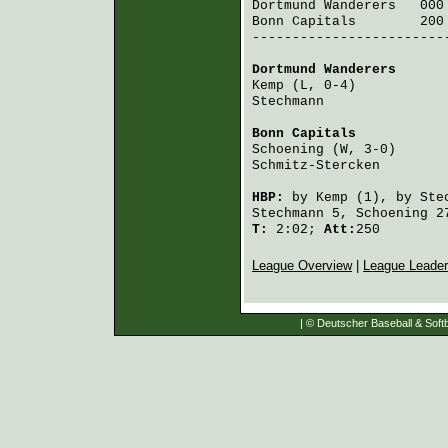
Dortmund Wanderers
   000
Bonn Capitals
        200
-------------------------
Dortmund Wanderers
      
Kemp
 (L, 0-4)           
Stechmann
               
Bonn Capitals
           
Schoening
 (W, 3-0)      
Schmitz-Stercken
        
HBP:
by
Kemp
(1), by
Ste
Stechmann
5,
Schoening
2
T:
2:02;
Att:
250
League Overview
|
League Leade
| © Deutscher Baseball & Softb