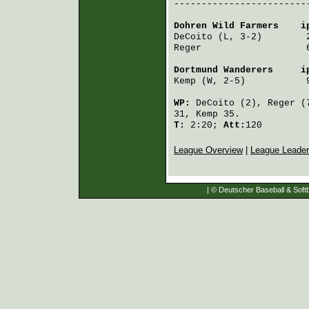
------------------------
Dohren Wild Farmers
    i
DeCoito
 (L, 3-2)        
Reger
                   
Dortmund Wanderers
     i
Kemp
 (W, 2-5)           
WP:
DeCoito
(2),
Reger
(
31,
Kemp
35.
T:
2:20;
Att:
120
League Overview
|
League Leade
| © Deutscher Baseball & Softb