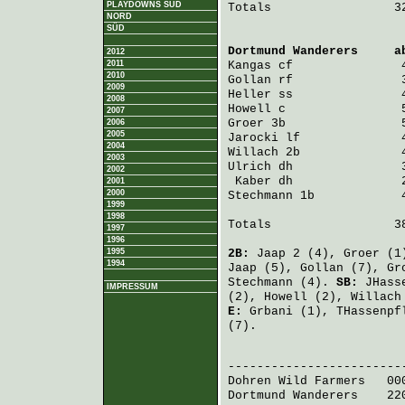
PLAYDOWNS SÜD
Totals                 32
NORD
SÜD
Dortmund Wanderers
     a
2012
2011
Kangas
 cf               
2010
Gollan
 rf               
2009
Heller
 ss               
2008
Howell
 c                
2007
Groer
 3b                
2006
2005
Jarocki
 lf              
2004
Willach
 2b              
2003
Ulrich
 dh               
2002
Kaber
 dh               
2001
2000
Stechmann
 1b            
1999
1998
Totals                 38
1997
1996
1995
2B:
Jaap
2 (4),
Groer
(1
1994
Jaap
(5),
Gollan
(7),
Gr
Stechmann
(4).
SB:
JHass
IMPRESSUM
(2),
Howell
(2),
Willach
E:
Grbani
(1),
THassenpf
(7).
                        
Dohren Wild Farmers
   00
Dortmund Wanderers
    22