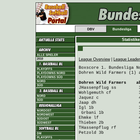
DBV
Bundesliga
Statistik
ALLE SPIELER
League Overview
|
League Leade
2010
Boxscore 1. Bundesliga No
PLAYOFFS
Dohren Wild Farmers (1) 
PLAYDOWNS NORD
PLAYDOWNS SÜD
NORD
Dohren Wild Farmers
    a
SÜD
JHassenpflug
 ss         
Wohlgemuth
 cf           
NORD
Jaquez
 c                
SÜD
Jaap
 dh                 
Igl
 1b                  
NORDOST
Grbani
 1b              
NORDWEST
Ehmke
 lf                
SÜDOST
Thieben
 2b              
SÜDWEST
THassenpflug
 rf         
Petzold
 3b              
DM
PLAYOFFS