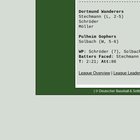
-------------------------
Dortmund Wanderers
      
Stechmann
 (L, 2-5)      
Schröder
                
Möller
                  
Pulheim Gophers
         
Solbach
 (W, 5-6)        
WP:
Schröder
(7),
Solbac
Batters Faced:
Stechmann
T:
2:21;
Att:
86
League Overview
|
League Leade
| © Deutscher Baseball & Softb