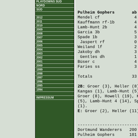
PLAYDOWNS SÜD
NORD
SÜD
Pulheim Gophers
       ab
Mendel
 cf              4
2012
2011
Kauffmann
 rf-1b        4
2010
Lamb-Hunt
 2b           4
2009
Garcia
 3b              5
2008
Spade
 1b               3
2007
Jaspert
 rf            0
2006
2005
Weiland
 lf             2
2004
Jakoby
 dh              3
2003
Gentles
 dh            1
2002
Büser
 c                4
2001
2000
Faries
 ss              3
1999
1998
Totals                33 
1997
1996
1995
2B:
Groer
(3),
Heller
(8
1994
Kangas
(1),
Lamb-Hunt
(5
Groer
(8),
Howell
(19),
IMPRESSUM
(5),
Lamb-Hunt
4 (14),
S
(1).
E:
Groer
(2),
Heller
(11
                         
Dortmund Wanderers
   200
Pulheim Gophers
      101