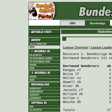
DBV
Bundesliga
Statistik
ALLE SPIELER
League Overview
|
League Leade
2010
Boxscore 1. Bundesliga No
PLAYOFFS
Dortmund Wanderers (4) a
PLAYDOWNS NORD
PLAYDOWNS SÜD
NORD
Dortmund Wanderers
    ab
SÜD
Kangas
 cf              4
Bolze
 lf               3
NORD
Heller
 ss              4
SÜD
Howell
 1b              3
Groer
 3b               2
NORDOST
Jarocki
 rf             3
NORDWEST
Willach
 2b             2
SÜDOST
Gollan
 c               3
SÜDWEST
Wesche
 dh              3
DM
Totals                27 
PLAYOFFS