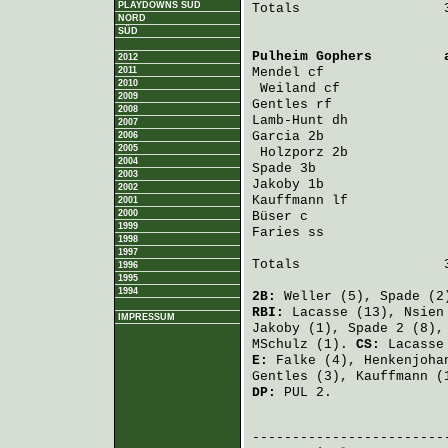
PLAYDOWNS SÜD
Totals                  3
NORD
SÜD
Pulheim Gophers
         
2012
2011
Mendel
 cf               
2010
Weiland
 cf             
2009
Gentles
 rf              
2008
Lamb-Hunt
 dh            
2007
Garcia
 2b               
2006
2005
Holzporz
 2b            
2004
Spade
 3b                
2003
Jakoby
 1b               
2002
Kauffmann
 lf            
2001
2000
Büser
 c                 
1999
Faries
 ss               
1998
1997
Totals                  3
1996
1995
1994
2B:
Weller
(5),
Spade
(2
RBI:
Lacasse
(13),
Nsien
IMPRESSUM
Jakoby
(1),
Spade
2 (8)
MSchulz
(1).
CS:
Lacasse
E:
Falke
(4),
Henkenjoha
Gentles
(3),
Kauffmann
(
DP:
PUL 2.
                         