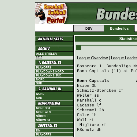
DBV
Bundesliga
Statistik
ALLE SPIELER
League Overview
|
League Leade
2010
Boxscore 1. Bundesliga No
PLAYOFFS
Bonn Capitals (11) at Pul
PLAYDOWNS NORD
PLAYDOWNS SÜD
NORD
Bonn Capitals
           
SÜD
Nsien
 3b                
Schmitz-Stercken
 cf     
NORD
Weller
 ss               
SÜD
Marshall
 c              
Lacasse
 lf              
NORDOST
Schemmel
 2b             
NORDWEST
Falke
 1b                
SÜDOST
Wolf
 rf                 
SÜDWEST
Migliore
 rf            
MSchulz
 dh              
DM
PLAYOFFS