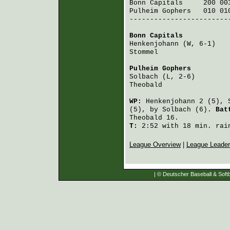
Bonn Capitals
     200 00
Pulheim Gophers
   010 01
-------------------------
Bonn Capitals
           
Henkenjohann
 (W, 6-1)   
Stommel
                 
Pulheim Gophers
         
Solbach
 (L, 2-6)        
Theobald
                
WP:
Henkenjohann
2 (5),
(5), by
Solbach
(6).
Bat
Theobald
16.
T:
2:52 with 18 min. rai
League Overview
|
League Leade
| © Deutscher Baseball & Softb