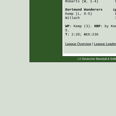
Roberts
 (W, 1-4)        
Dortmund Wanderers
     i
Kemp
 (L, 0-5)           
Willach
                 
WP:
Kemp
(3).
HBP:
by
Ke
5.
T:
2:20;
Att:
230
League Overview
|
League Leade
| © Deutscher Baseball & Softb