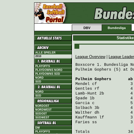
DBV
Bundesliga
Statistik
ALLE SPIELER
League Overview
|
League Leade
2010
Boxscore 1. Bundesliga No
PLAYOFFS
Pulheim Gophers (5) at D
PLAYDOWNS NORD
PLAYDOWNS SÜD
NORD
Pulheim Gophers
       ab
SÜD
Mendel
 cf              3
Gentles
 rf             4
NORD
Lamb-Hunt
 2b           4
SÜD
Spade
 1b               4
Garcia
 c               5
NORDOST
Solbach
 3b             4
NORDWEST
Walther
 dh             4
SÜDOST
Kauffmann
 lf           3
SÜDWEST
Faries
 ss              3
DM
Totals                34 
PLAYOFFS