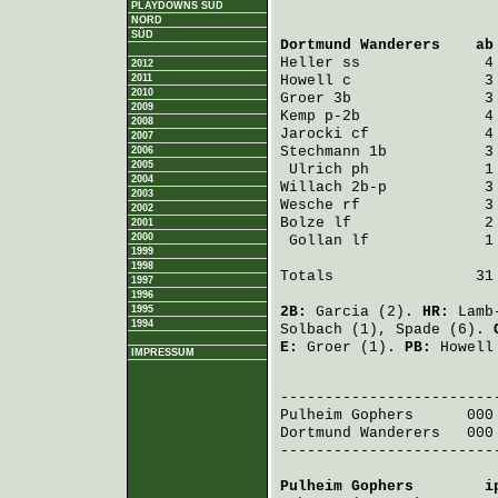
PLAYDOWNS SÜD
NORD
SÜD
Dortmund Wanderers
    ab
Heller
 ss              4
2012
2011
Howell
 c               3
2010
Groer
 3b               3
2009
Kemp
 p-2b              4
2008
Jarocki
 cf             4
2007
Stechmann
 1b           3
2006
2005
Ulrich
 ph             1
2004
Willach
 2b-p           3
2003
Wesche
 rf              3
2002
Bolze
 lf               2
2001
2000
Gollan
 lf             1
1999
1998
Totals                31 
1997
1996
1995
2B:
Garcia
(2).
HR:
Lamb
1994
Solbach
(1),
Spade
(6).
E:
Groer
(1).
PB:
Howell
IMPRESSUM
                         
Pulheim Gophers
      000
Dortmund Wanderers
   000
-------------------------
Pulheim Gophers
        i