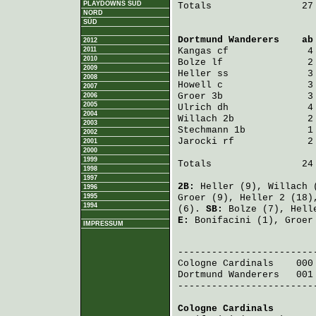
PLAYDOWNS SÜD
Totals                27 
NORD
SÜD
Dortmund Wanderers
    ab
2012
2011
Kangas
 cf              4
2010
Bolze
 lf               2
2009
Heller
 ss              3
2008
Howell
 c               3
2007
Groer
 3b               3
2006
2005
Ulrich
 dh              4
2004
Willach
 2b             2
2003
Stechmann
 1b           1
2002
Jarocki
 rf             2
2001
2000
1999
Totals                24 
1998
1997
2B:
Heller
(9),
Willach
(
1996
1995
Groer
(9),
Heller
2 (18
1994
(6).
SB:
Bolze
(7),
Hell
E:
Bonifacini
(1),
Groer
IMPRESSUM
                         
Cologne Cardinals
    000
Dortmund Wanderers
   001
-------------------------
Cologne Cardinals
       