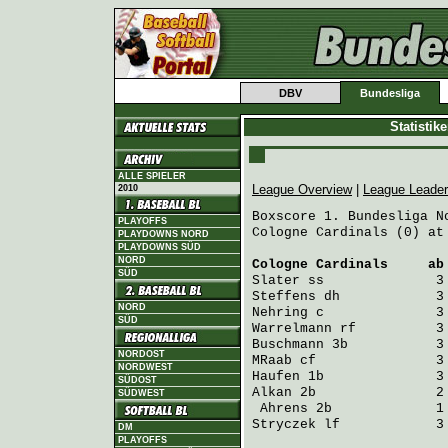
DBV
Bundesliga
Statistik
ALLE SPIELER
League Overview
|
League Leade
2010
Boxscore 1. Bundesliga No
PLAYOFFS
Cologne Cardinals (0) at
PLAYDOWNS NORD
PLAYDOWNS SÜD
NORD
Cologne Cardinals
     ab
SÜD
Slater
 ss              3
Steffens
 dh            3
NORD
Nehring
 c              3
SÜD
Warrelmann
 rf          3
Buschmann
 3b           3
NORDOST
MRaab
 cf               3
NORDWEST
Haufen
 1b              3
SÜDOST
Alkan
 2b               2
SÜDWEST
Ahrens
 2b             1
Stryczek
 lf            3
DM
PLAYOFFS