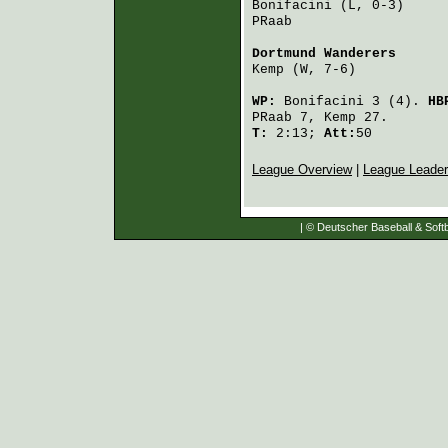
Bonifacini
 (L, 0-3)     
PRaab
                   
Dortmund Wanderers
      
Kemp
 (W, 7-6)           
WP:
Bonifacini
3 (4).
HB
PRaab
7,
Kemp
27.
T:
2:13;
Att:
50
League Overview
|
League Leade
| © Deutscher Baseball & Softb