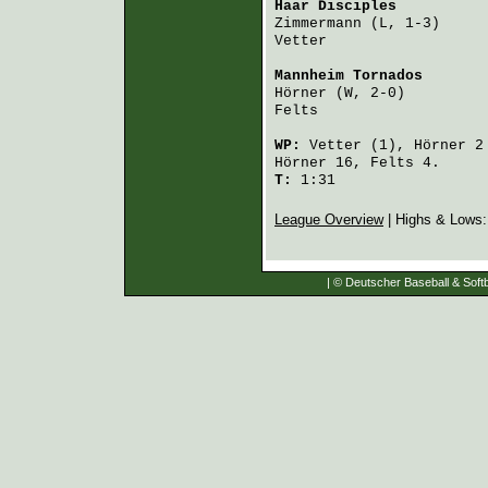
Haar Disciples
          
Zimmermann
 (L, 1-3)     
Vetter
                  
Mannheim Tornados
       
Hörner
 (W, 2-0)         
Felts
                   
WP:
Vetter
(1),
Hörner
2
Hörner
16,
Felts
4.
T:
1:31
League Overview
| Highs & Lows
| © Deutscher Baseball & Softb