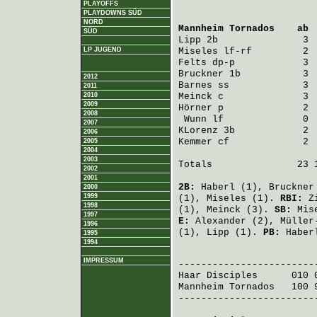
PLAYOFFS
PLAYDOWNS SÜD
NORD
Mannheim Tornados
    ab 
SÜD
Lipp
 2b               3 
LP JUGEND
Miseles
 lf-rf         2 
Felts
 dp-p            3 
Bruckner
 1b           3 
2012
Barnes
 ss             3 
2011
2010
Meinck
 c              3 
2009
Hörner
 p              2 
2008
Wunn
 lf              0 
2007
KLorenz
 3b            2 
2006
Kemmer
 cf             2 
2005
2004
2003
Totals               23 1
2002
2001
2B:
Haberl
(1),
Bruckner
2000
1999
(1),
Miseles
(1).
RBI:
Z
1998
(1),
Meinck
(3).
SB:
Mis
1997
E:
Alexander
(2),
Müller
1996
(1),
Lipp
(1).
PB:
Haber
1995
1994
                         
IMPRESSUM
Haar Disciples
      010 
Mannheim Tornados
   100 
-------------------------