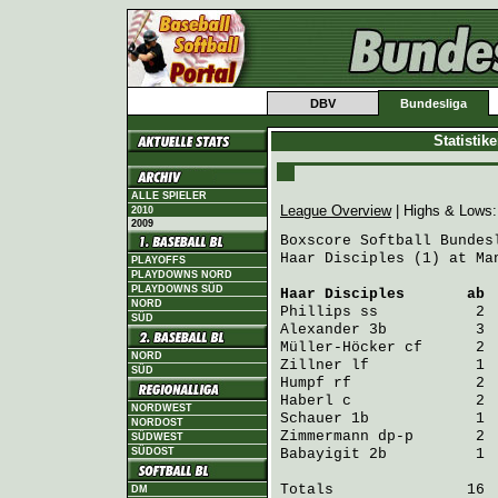
DBV
Bundesliga
Statistik
ALLE SPIELER
League Overview
| Highs & Lows
2010
2009
Boxscore Softball Bundesl
Haar Disciples (1) at Ma
PLAYOFFS
PLAYDOWNS NORD
PLAYDOWNS SÜD
Haar Disciples
       ab 
NORD
Phillips
 ss           2 
SÜD
Alexander
 3b          3 
Müller-Höcker
 cf      2 
NORD
Zillner
 lf            1 
SÜD
Humpf
 rf              2 
Haberl
 c              2 
NORDWEST
Schauer
 1b            1 
NORDOST
Zimmermann
 dp-p       2 
SÜDWEST
SÜDOST
Babayigit
 2b          1 
Totals               16  
DM