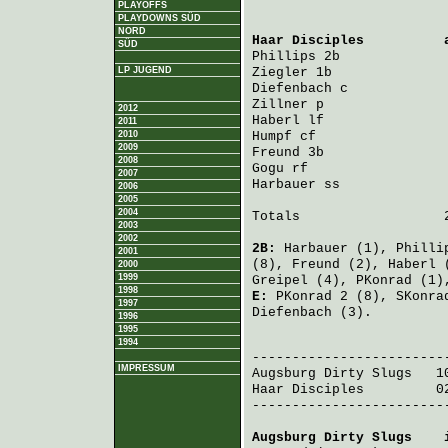
PLAYOFFS
PLAYDOWNS SÜD
NORD
Haar Disciples
          
SÜD
Phillips
 2b             
LP JUGEND
Ziegler
 1b              
Diefenbach
 c            
Zillner
 p               
2012
Haberl
 lf               
2011
2010
Humpf
 cf                
2009
Freund
 3b               
2008
Gogu
 rf                 
2007
Harbauer
 ss             
2006
2005
2004
Totals                  2
2003
2002
2B:
Harbauer
(1),
Philli
2001
(8),
Freund
(2),
Haberl
(
2000
1999
Greipel
(4),
PKonrad
(1)
1998
E:
PKonrad
2 (8),
SKonra
1997
Diefenbach
(3).
1996
1995
                         
1994
IMPRESSUM
Augsburg Dirty Slugs
   1
Haar Disciples
         0
-------------------------
Augsburg Dirty Slugs
    