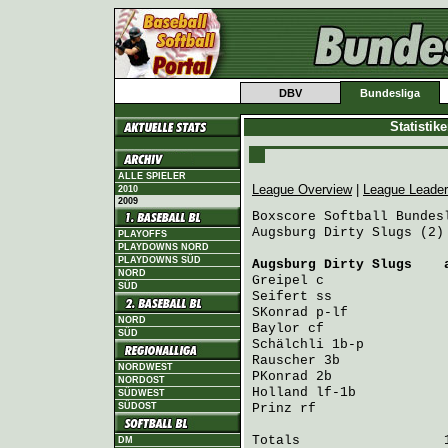
DBV
Bundesliga
Statistik
ALLE SPIELER
League Overview
|
League Leade
2010
2009
Boxscore Softball Bundesl
Augsburg Dirty Slugs (2)
PLAYOFFS
PLAYDOWNS NORD
PLAYDOWNS SÜD
Augsburg Dirty Slugs
    
NORD
Greipel
 c               
SÜD
Seifert
 ss              
SKonrad
 p-lf            
NORD
Baylor
 cf               
SÜD
Schälchli
 1b-p          
Rauscher
 3b             
NORDWEST
PKonrad
 2b              
NORDOST
Holland
 lf-1b           
SÜDWEST
SÜDOST
Prinz
 rf                
Totals                  1
DM