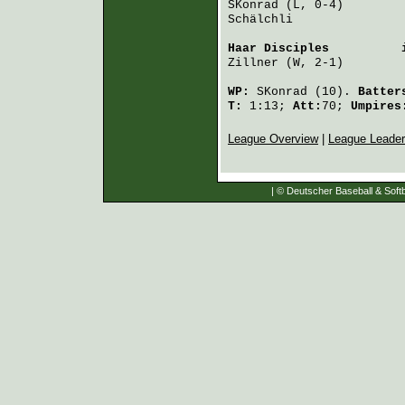
SKonrad
 (L, 0-4)        
Schälchli
               
Haar Disciples
          
Zillner
 (W, 2-1)        
WP:
SKonrad
(10).
Batter
T:
1:13;
Att:
70;
Umpire
League Overview
|
League Leade
| © Deutscher Baseball & Softb